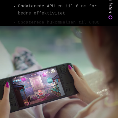
Se hele listen
Opdaterede APU'en til 6 nm for
bedre effektivitet
Opdaterede hukommelsen til 6400
MT/sek., hvilket forbedrer
forsinkelse og strømstyring
Øgede det termiske moduls
tykkelse og ydeevne
Øgede det aktive område til 7,4"
(fra 7,0")
Opdaterede opdateringshastigheden
til 90 Hz (fra 60 Hz)
Opdaterede maks. lysstyrke til
1000 nits