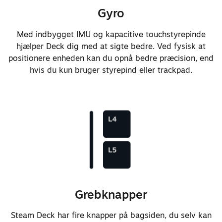
Gyro
Justerede retningsknappens
flyttebevægelse og diagonale
Med indbygget IMU og kapacitive touchstyrepinde
interaktioner
hjælper Deck dig med at sigte bedre. Ved fysisk at
positionere enheden kan du opnå bedre præcision, end
Omdesignede trackpad for bedre
hvis du kun bruger styrepind eller trackpad.
kvalitet og kantregistrering
Forbedrede følelsen og
præcisionen af den haptiske
feedback på trackpads markant
Forbedrede batterikapaciteten fra
40 watt-timer til 50 watt-timer
Grebknapper
Forbedrede batterikemien for
hurtigere opladning, fra 20% til
Steam Deck har fire knapper på bagsiden, du selv kan
80% på blot 45 minutter