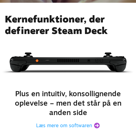
Opdaterede touchskærmens
Kernefunktioner, der
pollinghastighed til 180 Hz,
hvilket forbedrer forsinkelse og
definerer Steam Deck
nøjagtighed
Opdaterede wi-fi-/Bluetooth-
modulet
Tilføjede understøttelse af Wi-Fi
6E
Plus en intuitiv, konsollignende
Tilføjede understøttelse af
oplevelse – men det står på en
Bluetooth 5.3, som understøtter
anden side
nyere codecs såsom aptX HD og
aptX Low Latency
Læs mere om softwaren
Tilføjede tredje antenne nær