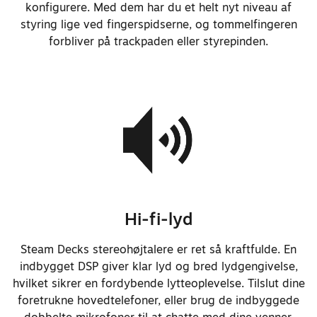
konfigurere. Med dem har du et helt nyt niveau af
Ændrede opladningslyset til WRGB
styring lige ved fingerspidserne, og tommelfingeren
forbliver på trackpaden eller styrepinden.
Tilføjede understøttelse til
vækning fra første udpakning med
et langt tryk på strømknappen i
stedet for at kræve, at enheden
er tilsluttet en stikkontakt
Justerede længden på
strømforsyningskablet fra 1,5 m
til 2,5 m
Tilføjede logo på
Hi-fi-lyd
strømforsyningen
Steam Decks stereohøjtalere er ret så kraftfulde. En
indbygget DSP giver klar lyd og bred lydgengivelse,
hvilket sikrer en fordybende lytteoplevelse. Tilslut dine
Reducerede systemets samlede vægt
foretrukne hovedtelefoner, eller brug de indbyggede
til ca. 640 g, eller ca. 5%
dobbelte mikrofoner til at chatte med dine venner.