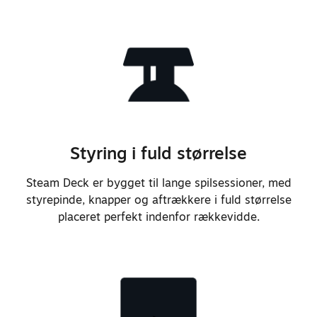
toppen på enheden for bedre
Bluetooth-ydeevne, inklusive når
enheden er tilsluttet
dockingstationen
Tilføjede understøttelse til
vækning fra Bluetooth-controllere
Styring i fuld størrelse
Forbedrede basresponsen for en
Steam Deck er bygget til lange spilsessioner, med
styrepinde, knapper og aftrækkere i fuld størrelse
generelt fladere lydprofil
placeret perfekt indenfor rækkevidde.
Tilføjede understøttelse til brug
af den indbyggede
mikrofonopsætning samtidigt med
det 3,5 mm hovedtelefonstik