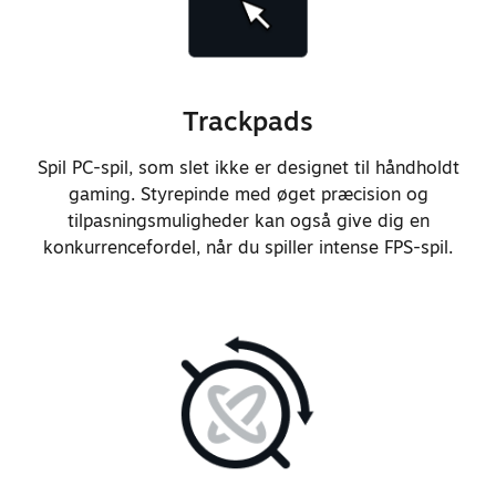
Justerede materialet og formen på
den øverste del af de analoge
styrepinde for at forbedre grebet
Trackpads
og undgå ophobning af støv
Spil PC-spil, som slet ikke er designet til håndholdt
Justerede de analoge styrepindes
gaming. Styrepinde med øget præcision og
materiale for at forbedre
tilpasningsmuligheder kan også give dig en
interaktionen med frontdækslet og
konkurrencefordel, når du spiller intense FPS-spil.
reducere slitage
Forbedrede pålideligheden af
berøringsregistrering på de
analoge styrepinde
Forbedrede svartiden og den
taktile fornemmelse af
kontaktmekanismen for
skulderknapperne