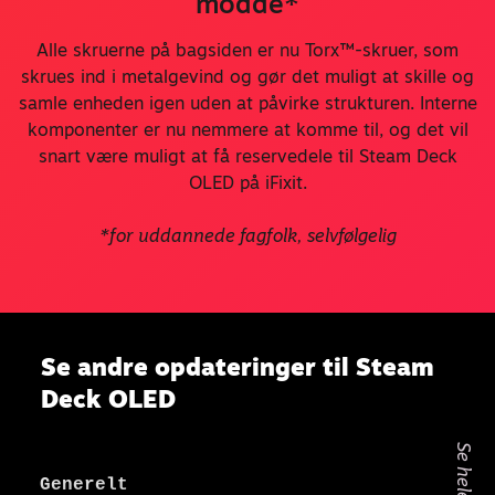
modde*
Alle skruerne på bagsiden er nu Torx™-skruer, som
skrues ind i metalgevind og gør det muligt at skille og
samle enheden igen uden at påvirke strukturen. Interne
komponenter er nu nemmere at komme til, og det vil
snart være muligt at få reservedele til Steam Deck
OLED på iFixit.
*for uddannede fagfolk, selvfølgelig
Se andre opdateringer til Steam
Deck OLED