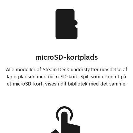
skulderknapperne ved stød
Flyttede skulderknap til
joystickkortet for lettere
reparation
Bagdækslet skal ikke længere
fjernes ved
microSD-kortplads
reparation/udskiftning af skærmen
Alle modeller af Steam Deck understøtter udvidelse af
lagerpladsen med microSD-kort. Spil, som er gemt på
et microSD-kort, vises i dit bibliotek med det samme.
Forbedrede firmwaren til
hukommelsesstrømstyring markant
Tilføjede indledende
understøttelse af BIOS og EC-
firmware med open source
Forbedrede genoptagelsestiden med