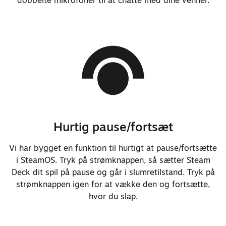
mindre end Steam Deck
Skruerne i bagdækslet skrues nu
ind i metal
Justerede skruehovederne til
Torx™ på bagdækslet og lavede
også andre materiale- og
geometrijusteringer på hovederne
for at reducere risikoen for
Hurtig pause/fortsæt
beskadigelse af kærven
Reducerede antallet af skruetyper
Vi har bygget en funktion til hurtigt at pause/fortsætte
i hele systemet
i SteamOS. Tryk på strømknappen, så sætter Steam
Deck dit spil på pause og går i slumretilstand. Tryk på
Reducerede antallet af nødvendige
strømknappen igen for at vække den og fortsætte,
trin for almindelige reparationer
hvor du slap.
Forbedrede pålideligheden af
kontaktmekanismen for