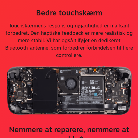
Bedre touchskærm
Touchskærmens respons og nøjagtighed er markant
forbedret. Den haptiske feedback er mere realistisk og
mere stabil. Vi har også tilføjet en dedikeret
Bluetooth-antenne, som forbedrer forbindelsen til flere
controllere.
Nemmere at reparere, nemmere at