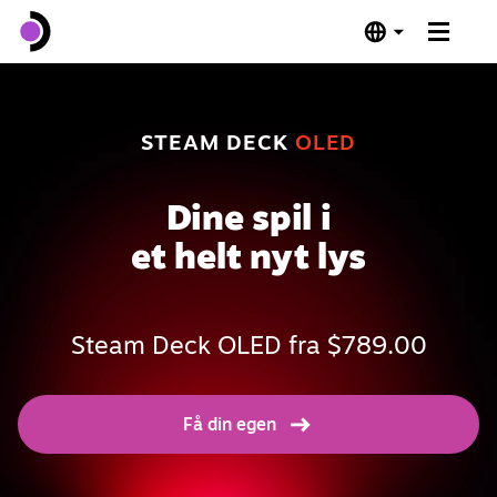
Steam Deck OLED
STEAM DECK
OLED
Steam Deck LCD
Dine spil i
Dock
et helt nyt lys
Software
Steam Deck OLED fra $789.00
Deck Verified
Tekniske specifikationer
Få din egen
Køb nu