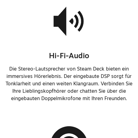
Netzteil mit längerem Kabel
(2,5 m statt 1,5 m)
Logo zum Netzteil hinzugefügt
Gesamtgewicht des Geräts auf ca.
Hi-Fi-Audio
640 g reduziert (ca. 5 % weniger
als das Originalmodell)
Die Stereo-Lautsprecher von Steam Deck bieten ein
immersives Hörerlebnis. Der eingebaute DSP sorgt für
Metallgewinde für die Schrauben
Tonklarheit und einen weiten Klangraum. Verbinden Sie
auf der Rückseite
Ihre Lieblingskopfhörer oder chatten Sie über die
Neue Torx™-Schraubköpfe sowie
eingebauten Doppelmikrofone mit Ihren Freunden.
Anpassungen an Material und Form
der Schraubköpfe für eine
geringere Schadensanfälligkeit
Weniger verschiedene Arten