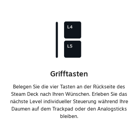
Von 40 Wh auf 50 Wh verbesserte
Akkukapazität
Schnelleres Laden mit
verbesserter Akkuchemie (von
20 % auf 80 % innerhalb von
45 Minuten)
Grifftasten
Aktualisierung der Lade-LED auf
WRGB
Belegen Sie die vier Tasten an der Rückseite des
Steam Deck nach Ihren Wünschen. Erleben Sie das
Unterstützung der Aktivierung aus
nächste Level individueller Steuerung während Ihre
dem Schlafmodus über langen
Daumen auf dem Trackpad oder den Analogsticks
Power-Tastendruck, statt
bleiben.
Anschluss an die Stromversorgung
beim ersten Auspacken des Geräts