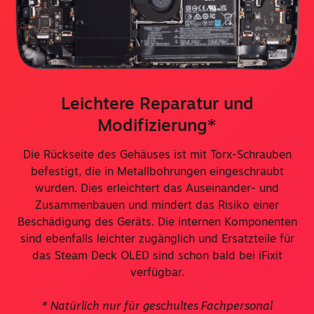
Leichtere Reparatur und
Modifizierung*
Die Rückseite des Gehäuses ist mit Torx-Schrauben
befestigt, die in Metallbohrungen eingeschraubt
wurden. Dies erleichtert das Auseinander- und
Zusammenbauen und mindert das Risiko einer
Beschädigung des Geräts. Die internen Komponenten
sind ebenfalls leichter zugänglich und Ersatzteile für
das Steam Deck OLED sind schon bald bei iFixit
verfügbar.
* Natürlich nur für geschultes Fachpersonal