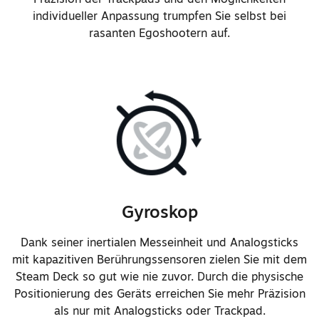
Erkennung von Analogstick-
individueller Anpassung trumpfen Sie selbst bei
rasanten Egoshootern auf.
Berührungen ist jetzt
zuverlässiger
Verbesserte Reaktionsfähigkeit
und Fühlbarkeit des Switch-
Mechanismus der Schultertasten
Verhältnis der Schnappbewegung
und der diagonalen Interaktionen
des Steuerkreuzes wurden
angepasst.
Gyroskop
Neu gestaltetes Trackpad für
Dank seiner inertialen Messeinheit und Analogsticks
bessere Wiedergabetreue und
mit kapazitiven Berührungssensoren zielen Sie mit dem
Kantenerkennung
Steam Deck so gut wie nie zuvor. Durch die physische
Deutlich verbessertes Tastgefühl
Positionierung des Geräts erreichen Sie mehr Präzision
und Präzision der Trackpad-Haptik
als nur mit Analogsticks oder Trackpad.