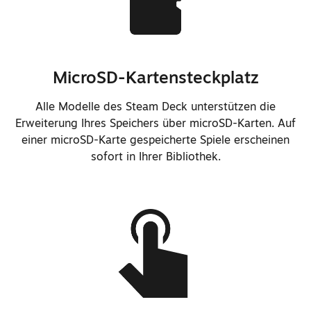
Erheblich verbesserte Firmware
für die Speicherenergieverwaltung
Vorläufige Unterstützung für
Open-Source-BIOS und EC-Firmware
MicroSD-Kartensteckplatz
hinzugefügt.
Alle Modelle des Steam Deck unterstützen die
Fortsetzen um ca. 30 %
Erweiterung Ihres Speichers über microSD-Karten. Auf
beschleunigt.
einer microSD-Karte gespeicherte Spiele erscheinen
sofort in Ihrer Bibliothek.