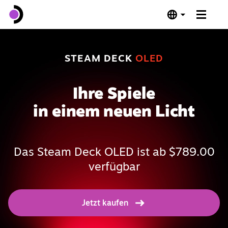
Steam Deck OLED
STEAM DECK
OLED
Steam Deck LCD
Ihre Spiele
Dockingstation
in einem neuen Licht
Software
Das Steam Deck OLED ist ab $789.00
Verifiziert für das Steam Deck
verfügbar
Technische Details
Jetzt kaufen
Jetzt kaufen