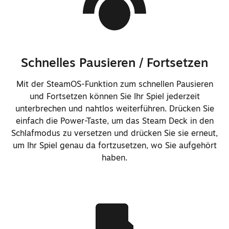
Schrauben im gesamten Gerät
Weniger Arbeitsschritte für
gängige Reparaturen erforderlich
Verbesserte Zuverlässigkeit des
Schnelles Pausieren / Fortsetzen
Switch-Mechanismus der
Schultertasten beim Fallenlassen
Mit der SteamOS-Funktion zum schnellen Pausieren
und Fortsetzen können Sie Ihr Spiel jederzeit
Schultertasten-Switch befindet
unterbrechen und nahtlos weiterführen. Drücken Sie
sich für eine einfachere
einfach die Power-Taste, um das Steam Deck in den
Reparatur jetzt auf der Stick-
Schlafmodus zu versetzen und drücken Sie sie erneut,
Platine
um Ihr Spiel genau da fortzusetzen, wo Sie aufgehört
haben.
Vereinfachte Reparatur: Austausch
der Anzeige erfordert kein
Abnehmen der Rückseite.