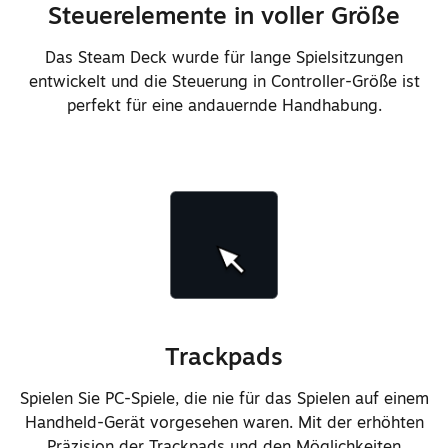
insgesamt flacherem Soundprofil
Steuerelemente in voller Größe
Unterstützung der gleichzeitigen
Das Steam Deck wurde für lange Spielsitzungen
Verwendung des eingebauten
entwickelt und die Steuerung in Controller-Größe ist
Mikrofon-Arrays und der 3,5-mm-
perfekt für eine andauernde Handhabung.
Kopfhörerbuchse
Neue Form und neues Material des
Analogsticks für einen besseren
Griff und weniger
Staubanfälligkeit
Neues Material an der Rückseite
Trackpads
der Analogsticks für ein besseres
Interaktionsgefühl mit der
Spielen Sie PC-Spiele, die nie für das Spielen auf einem
vorderen Gehäuseschale und
Handheld-Gerät vorgesehen waren. Mit der erhöhten
insgesamt weniger Verschleiß
Präzision der Trackpads und den Möglichkeiten