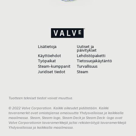
Lisätietoja
Uutiset ja
päivitykset
Käyttöehdot
Lehdistöpaketti
Työpaikat
Tietosuojakäytäntö
Steam-kumppanit
Turvallisuus
Juridiset tiedot
Steam
Tuotteen tekniset tiedot voivat muuttua.
© 2022 Valve Corporation. Kaikki oikeudet pidätetään. Kaikki
tavaramerkit ovat omistajiensa omaisuutta Yhdysvalloissa ja kaikkialla
maailmassa. Steam, Steam-logo, Steam Deck ja Steam Deck -logo ovat
Valve Corporationin tavaramerkkejä ja/tai rekisteröityjä tavaramerkkejä
Yhdysvalloissa ja kaikkialla maailmassa.