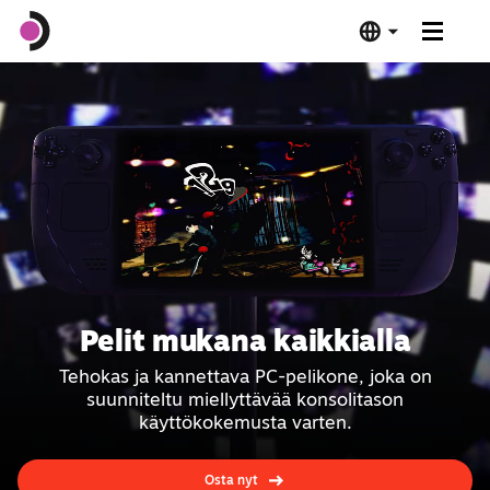
Steam Deck OLED
Steam Deck LCD
Telakka
Ohjelmisto
Pelit mukana kaikkialla
Deck Verified
Tehokas ja kannettava PC-pelikone, joka on
suunniteltu miellyttävää konsolitason
Tekniset tiedot
käyttökokemusta varten.
Osta nyt
Osta nyt