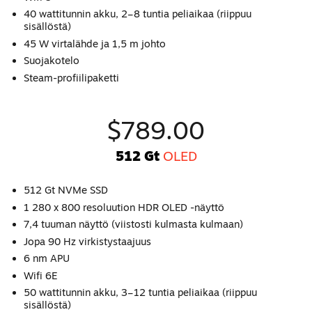
40 wattitunnin akku, 2–8 tuntia peliaikaa (riippuu
sisällöstä)
45 W virtalähde ja 1,5 m johto
Suojakotelo
Steam-profiilipaketti
$789.00
512 Gt
OLED
512 Gt NVMe SSD
1 280 x 800 resoluution HDR OLED -näyttö
7,4 tuuman näyttö (viistosti kulmasta kulmaan)
Jopa 90 Hz virkistystaajuus
6 nm APU
Wifi 6E
50 wattitunnin akku, 3–12 tuntia peliaikaa (riippuu
sisällöstä)