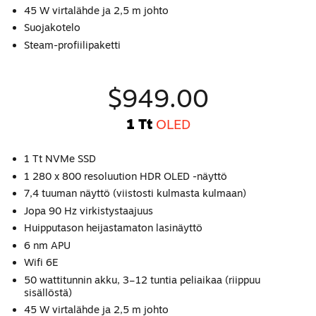
45 W virtalähde ja 2,5 m johto
Suojakotelo
Steam-profiilipaketti
$949.00
1 Tt
OLED
1 Tt NVMe SSD
1 280 x 800 resoluution HDR OLED -näyttö
7,4 tuuman näyttö (viistosti kulmasta kulmaan)
Jopa 90 Hz virkistystaajuus
Huipputason heijastamaton lasinäyttö
6 nm APU
Wifi 6E
50 wattitunnin akku, 3–12 tuntia peliaikaa (riippuu
sisällöstä)
45 W virtalähde ja 2,5 m johto