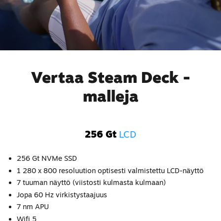
Vertaa Steam Deck -
malleja
256 Gt
LCD
256 Gt NVMe SSD
1 280 x 800 resoluution optisesti valmistettu LCD-näyttö
7 tuuman näyttö (viistosti kulmasta kulmaan)
Jopa 60 Hz virkistystaajuus
7 nm APU
Wifi 5