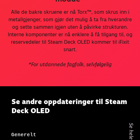
Alle de bakre skruene er nå Torx™, som skrus inn i
metallgjenger, som gjør det mulig å ta fra hverandre
og sette sammen igjen uten å påvirke strukturen.
Interne komponenter er nå enklere å få tilgang til, og
reservedeler til Steam Deck OLED kommer til iFixit
snart.
*For utdannede fagfolk, selvfølgelig
Se andre oppdateringer til Steam
Deck OLED
Se hele listen