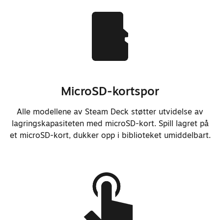
Forbedret fastvaren for
strømstyring av minne betydelig.
La til innledende støtte for BIOS
MicroSD-kortspor
og EC-fastvare med åpen
kildekode.
Alle modellene av Steam Deck støtter utvidelse av
Forbedret gjenopptakingstid med
lagringskapasiteten med microSD-kort. Spill lagret på
omtrent 30 %.
et microSD-kort, dukker opp i biblioteket umiddelbart.