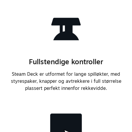
av dokkingstasjon.
La til støtte for vekking fra
Bluetooth-kontrollere.
Forbedret bassrespons for en
generelt flatere lydprofil.
Fullstendige kontroller
La til støtte for bruk av
Steam Deck er utformet for lange spilløkter, med
innebygd mikrofon samtidig med
styrespaker, knapper og avtrekkere i full størrelse
inngangen for hodetelefoner.
plassert perfekt innenfor rekkevidde.
Justerte toppmaterialet og
fasongen på styrespakene for
bedre grep og for å motvirke