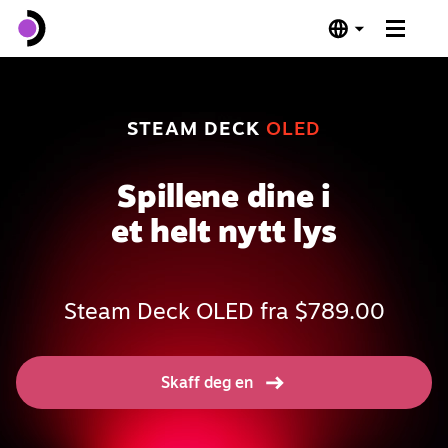
Steam Deck OLED
STEAM DECK
OLED
Steam Deck LCD
Spillene dine i
Dokkingstasjon
et helt nytt lys
Programvare
Steam Deck OLED fra $789.00
Deck Verified
Tekniske spesifikasjoner
Skaff deg en
Kjøp nå