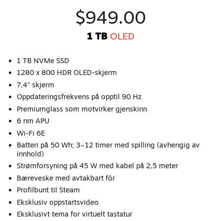
$949.00
1 TB
OLED
1 TB NVMe SSD
1280 x 800 HDR OLED-skjerm
7,4" skjerm
Oppdateringsfrekvens på opptil 90 Hz
Premiumglass som motvirker gjenskinn
6 nm APU
Wi-Fi 6E
Batteri på 50 Wh; 3–12 timer med spilling (avhengig av
innhold)
Strømforsyning på 45 W med kabel på 2,5 meter
Bæreveske med avtakbart fôr
Profilbunt til Steam
Eksklusiv oppstartsvideo
Eksklusivt tema for virtuelt tastatur