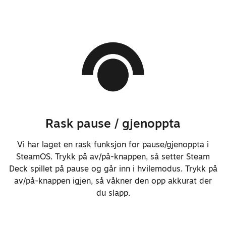
materialer og geometrien på
hodene for å redusere risikoen
for slitasje.
Reduserte antallet skruetyper i
hele systemet.
Reduserte nødvendige trinn for
vanlige reparasjoner.
Forbedret påliteligheten til
Rask pause / gjenoppta
skulderknappens brytermekanisme
ved støt.
Vi har laget en rask funksjon for pause/gjenoppta i
Flyttet skulderknappen til
SteamOS. Trykk på av/på-knappen, så setter Steam
styrespakkortet for enklere
Deck spillet på pause og går inn i hvilemodus. Trykk på
av/på-knappen igjen, så våkner den opp akkurat der
reparasjon.
du slapp.
Forbedret reparasjon/utskifting
av skjerm slik at bakdekselet
ikke må tas av.