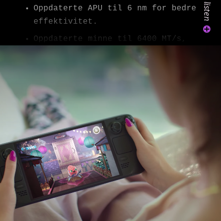
Oppdaterte APU til 6 nm for bedre
effektivitet.
Oppdaterte minne til 6400 MT/s,
som forbedrer forsinkelse og
strømstyring.
Økte tykkelse og ytelse på
termisk modul.
Økte aktivt område til 7,4 tommer
(fra 7,0 tommer).
Oppdaterte oppdateringsfrekvens
til 90 Hz (fra 60 Hz).
Oppdaterte maks lysstyrke til
1000 nit.