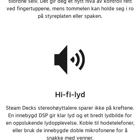
tilordne selv. Det gir deg et nytt nivå av kontroll rett
ved å holde inne av/på-knappen
ved fingertuppene, mens tommelen kan holde seg i ro
istedenfor å kreve at den er
på styreplaten eller spaken.
koblet til med strømkabel.
Justerte lengden på strømkabelen
fra 1,5 meter til 2,5 meter.
La til logo på strømforsyningen.
Reduserte systemets totalvekt til
ca. 640 g – omtrent 5 % mindre
Hi-fi-lyd
enn Steam Deck.
Skruene i bakdekselset skrus nå
Steam Decks stereohøyttalere sparer ikke på kreftene.
inn i metall.
En innebygd DSP gir klar lyd og et bredt lydbilde for
en oppslukende lydopplevelse. Koble til hodetelefoner,
Byttet hodeskruene i bakdekselet
eller bruk de innebygde doble mikrofonene for å
til Torx™, og justerte andre
snakke med venner.