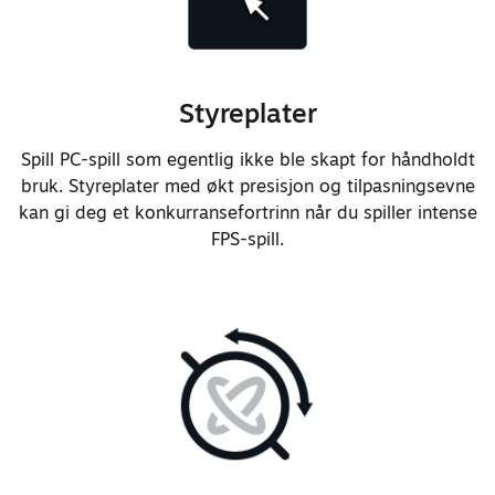
støv.
Justerte materialet til
styrespaken for bedre interaksjon
Styreplater
med fremsiden på dekselet og for
å redusere slitasje.
Spill PC-spill som egentlig ikke ble skapt for håndholdt
Forbedret påliteligheten til
bruk. Styreplater med økt presisjon og tilpasningsevne
styrespakens
kan gi deg et konkurransefortrinn når du spiller intense
berøringsregistrering.
FPS-spill.
Forbedret responsen og følelsen
til skulderknappens
brytermekanisme.
Justerte styrekorsets
trykkfølelse og diagonale
interaksjoner.
Fornyet design på styreplate for