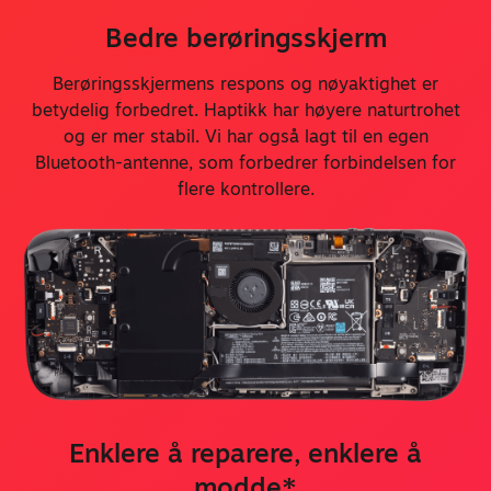
Bedre berøringsskjerm
Berøringsskjermens respons og nøyaktighet er
betydelig forbedret. Haptikk har høyere naturtrohet
og er mer stabil. Vi har også lagt til en egen
Bluetooth-antenne, som forbedrer forbindelsen for
flere kontrollere.
Enklere å reparere, enklere å
modde*