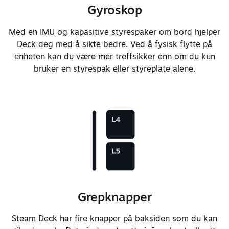
forbedret kvalitet og
Gyroskop
kantgjenkjenning.
Med en IMU og kapasitive styrespaker om bord hjelper
Forbedret følelsen og
Deck deg med å sikte bedre. Ved å fysisk flytte på
nøyaktigheten til styreplatenes
enheten kan du være mer treffsikker enn om du kun
haptikk.
bruker en styrespak eller styreplate alene.
Forbedret batterikapasitet fra 40
Wh til 50 Wh.
Forbedret batterikjemien for
raskere lading, fra 20 % til 80 %
på bare 45 minutter.
Endret ladelys til WRGB.
Grepknapper
La til støtte for å våkne etter
at enheten er blitt pakket opp
Steam Deck har fire knapper på baksiden som du kan