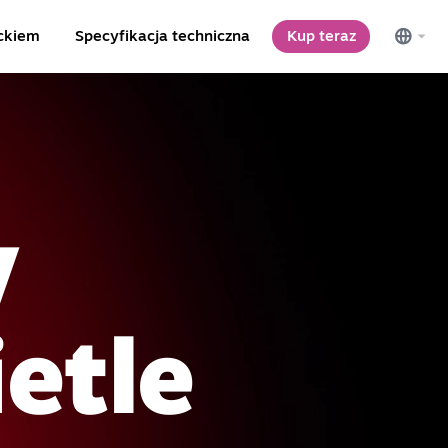
ckiem
Specyfikacja techniczna
Kup teraz
y
etle