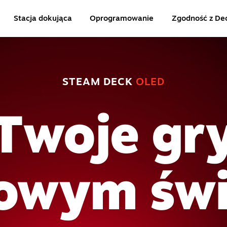
Stacja dokująca
Oprogramowanie
Zgodność z De
STEAM DECK
OLED
Twoje gr
owym świ