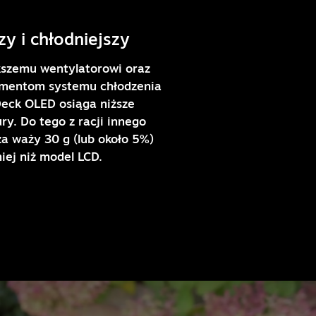
zy i chłodniejszy
kszemu wentylatorowi oraz
mentom systemu chłodzenia
eck OLED osiąga niższe
y. Do tego z racji innego
a waży 30 g (lub około 5%)
iej niż model LCD.