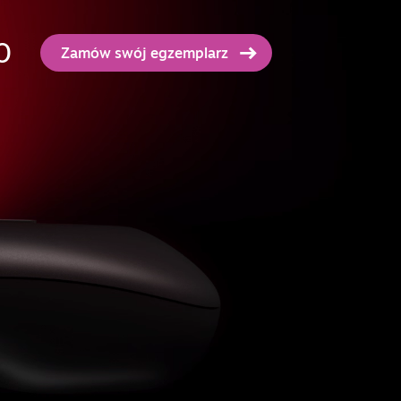
0
Zamów swój egzemplarz