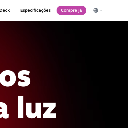
 Deck
Especificações
Compre já
gos
 luz