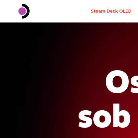
Steam Deck OLED
Os
sob