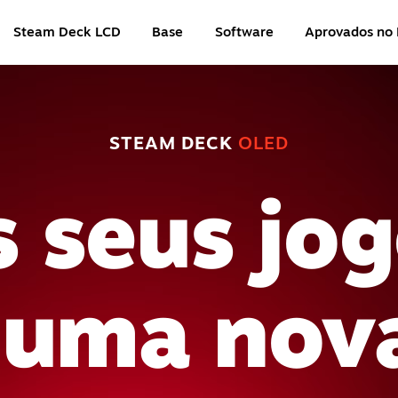
Steam Deck LCD
Base
Software
Aprovados no
STEAM DECK
OLED
 seus jo
 uma nova