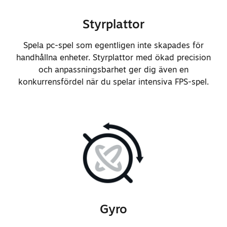
analoga styrspakarna för att
förbättra greppet och undvika att
Styrplattor
damm samlas.
Spela pc-spel som egentligen inte skapades för
Justerade de analoga
handhållna enheter. Styrplattor med ökad precision
styrspakarnas material för att
och anpassningsbarhet ger dig även en
förbättra interaktionen med
konkurrensfördel när du spelar intensiva FPS-spel.
höljet på framsidan och för att
minska slitage.
Förbättrade pålitligheten av
beröringsregistrering på de
analoga styrspakarna.
Förbättrade responsen och känslan
på kantknapparnas
växlingsmekanism.
Gyro
Justerade styrkorsets
tryckkänslighet och diagonala