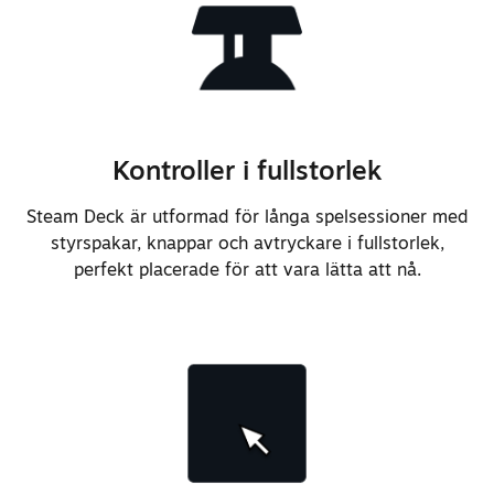
dockningsstationen.
Lade till stöd för väckning från
Bluetooth-kontroller.
Kontroller i fullstorlek
Förbättrade basresponsen för en
generellt plattare ljudprofil.
Steam Deck är utformad för långa spelsessioner med
styrspakar, knappar och avtryckare i fullstorlek,
Lade till stöd för samtidig
perfekt placerade för att vara lätta att nå.
användning av den inbyggda
mikrofonuppsättningen och 3,5 mm-
hörlurskontakten.
Justerade materialet och formen
på den översta delen av de