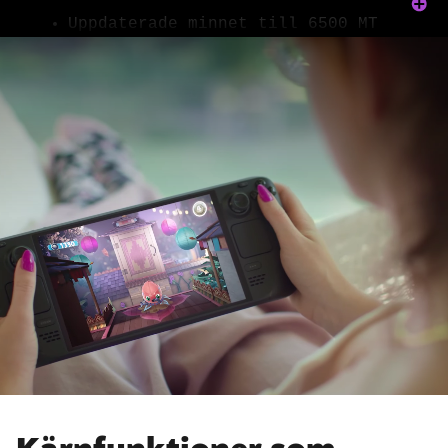
Uppdaterade minnet till 6500 MT
per sekund, vilket förbättrar
latensen och strömhanteringen.
Ökade den termiska modulens
tjocklek och prestanda.
Ökade det aktiva området till
7,4" (från 7,0").
Uppdaterade
uppdateringsfrekvensen till 90 Hz
(från 60 Hz).
Uppdaterade den maximala
ljusstyrkan till 1 000 nit.
Uppdaterade pekskärmens