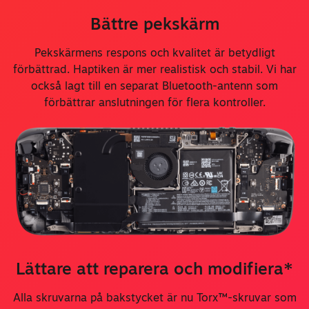
Bättre pekskärm
Pekskärmens respons och kvalitet är betydligt
förbättrad. Haptiken är mer realistisk och stabil. Vi har
också lagt till en separat Bluetooth-antenn som
förbättrar anslutningen för flera kontroller.
Lättare att reparera och modifiera*
Alla skruvarna på bakstycket är nu Torx™-skruvar som