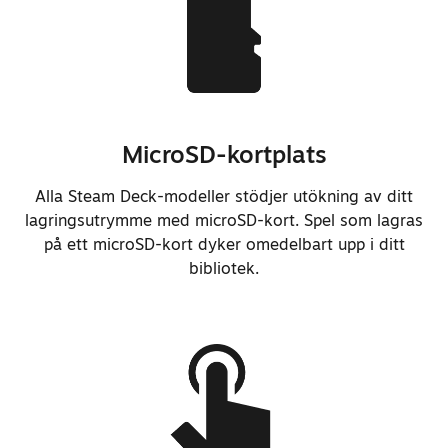
styrspakskortet för enklare
reparation.
Förbättrade reparation/byte av
skärmen så att bakstycket inte
behöver tas av.
MicroSD-kortplats
Alla Steam Deck-modeller stödjer utökning av ditt
lagringsutrymme med microSD-kort. Spel som lagras
Förbättrade den inbyggda
på ett microSD-kort dyker omedelbart upp i ditt
programvaran för
bibliotek.
minnesströmhantering markant.
Lade till preliminärt stöd för
inbyggd BIOC- och EC-programvara
med öppen källkod.
Förbättrade återupptagningstiden
med ungefär 30 %.