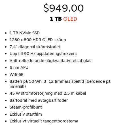
$949.00
1 TB
OLED
1 TB NVMe SSD
1280 x 800 HDR OLED-skärm
7,4" diagonal skärmstorlek
Upp till 90 Hz uppdateringsfrekvens
Anti-reflekterande högkvalitativt etsat glas
6 nm APU
Wifi 6E
Batteri på 50 Wh, 3–12 timmars speltid (beroende på
innehåll)
45 W strömförsörjning med 2,5 m kabel
Bärfodral med avtagbart foder
Steam-profilbunt
Exklusiv startfilm
Exklusivt virtuellt tangentbordstema