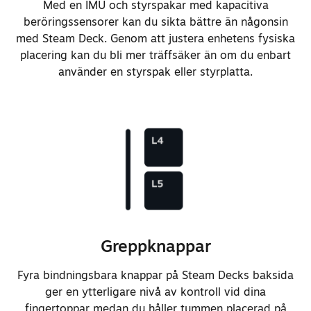
Med en IMU och styrspakar med kapacitiva
interaktioner.
beröringssensorer kan du sikta bättre än någonsin
med Steam Deck. Genom att justera enhetens fysiska
Omarbetade styrplattan för
placering kan du bli mer träffsäker än om du enbart
förbättrad kvalitet och
använder en styrspak eller styrplatta.
kantregistrering.
Förbättrade känslan och
precisionen på styrplattans
haptik markant.
Förbättrade batterikapaciteten
från 40 Wh till 50 Wh.
Greppknappar
Förbättrade batterikemin för
snabbare laddning, från 20 % till
Fyra bindningsbara knappar på Steam Decks baksida
80 % på bara 45 minuter.
ger en ytterligare nivå av kontroll vid dina
Ändrade laddningslysdioden till
fingertoppar medan du håller tummen placerad på