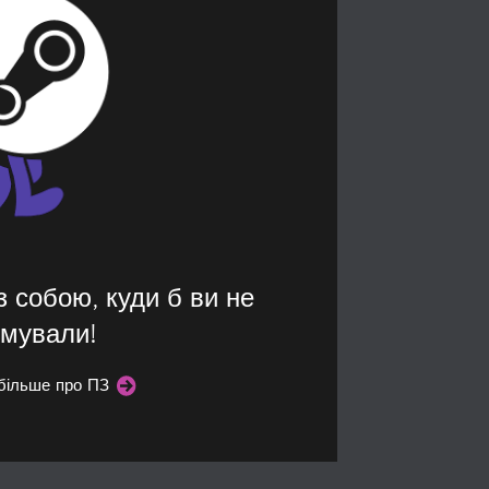
з собою, куди б ви не
мували!
 більше про ПЗ