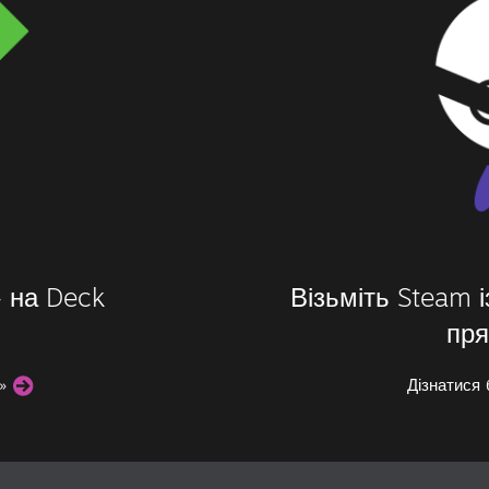
— на Deck
Візьміть Steam і
пря
d»
Дізнатися