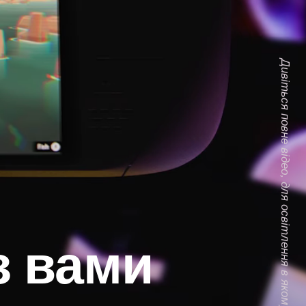
Дивіться повне відео, для освітлення в якому використовувалися тільки Steam Deck
з вами