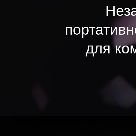
Неза
портативн
для ком