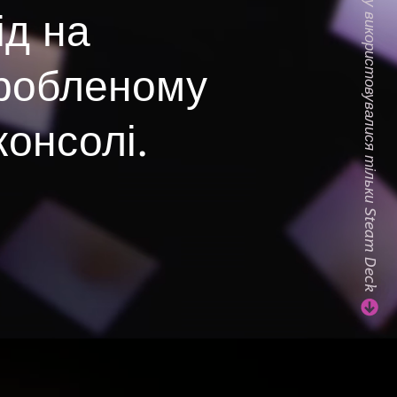
ід на
зробленому
консолі.