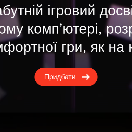
бутній ігровий досв
ому комп’ютері, ро
фортної гри, як на 
Придбати