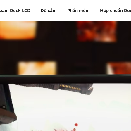
eam Deck LCD
Đế cắm
Phần mềm
Hợp chuẩn De