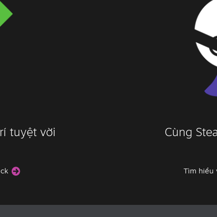
í tuyệt vời
Cùng Stea
eck
Tìm hiểu