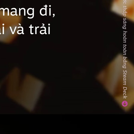
Xem trọn video được thắp sáng hoàn toàn bằng Steam Deck
mang đi,
 và trải
e