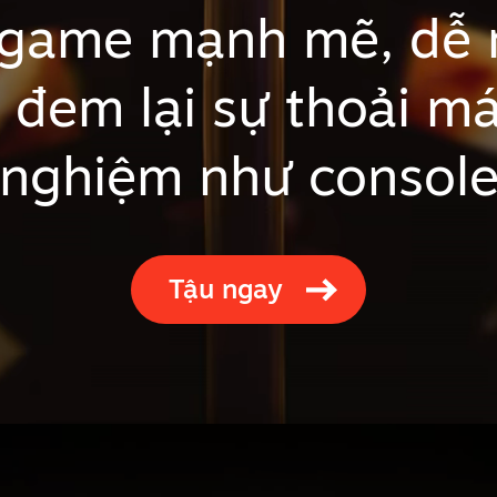
 game mạnh mẽ, dễ 
ế đem lại sự thoải mái
nghiệm như consol
Tậu ngay