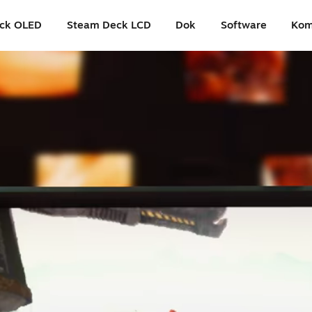
ck OLED
Steam Deck LCD
Dok
Software
Kom