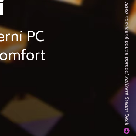
Pusťte si celé video nasvícené pouze pomocí zařízení Steam Deck
i
erní PC
komfort