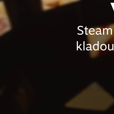
Steam 
kladou