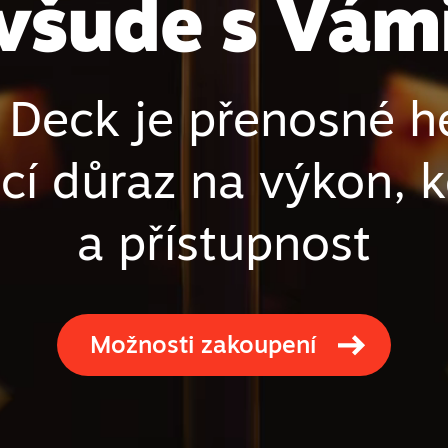
všude s Vám
Deck je přenosné h
cí důraz na výkon, 
a přístupnost
Možnosti zakoupení