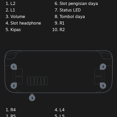
L2
Slot pengisian daya
L1
Status LED
Volume
Tombol daya
Slot headphone
R1
Kipas
R2
R4
L4
R5
L5