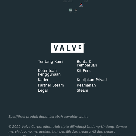
Tentang Kami
Berita &
Pembaruan
Ketentuan
Kit Pers
Penggunaan
Karier
Kebijakan Privasi
Partner Steam
Keamanan
Legal
Steam
Spesifikasi produk dapat berubah sewaktu-waktu.
© 2022 Valve Corporation. Hak cipta dilindungi Undang-Undang. Semua
merek dagang merupakan hak pemilik dari negara AS dan negara