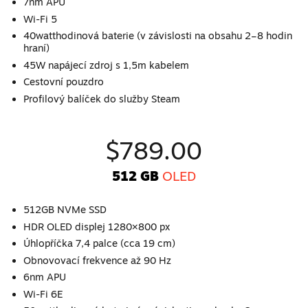
7nm APU
Wi-Fi 5
40watthodinová baterie (v závislosti na obsahu 2–8 hodin
hraní)
45W napájecí zdroj s 1,5m kabelem
Cestovní pouzdro
Profilový balíček do služby Steam
$789.00
512 GB
OLED
512GB NVMe SSD
HDR OLED displej 1280×800 px
Úhlopříčka 7,4 palce (cca 19 cm)
Obnovovací frekvence až 90 Hz
6nm APU
Wi-Fi 6E