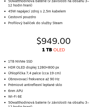
50watthodinová baterie (v závislosti na obsahu 3–
12 hodin hraní)
45W napájecí zdroj s 2,5m kabelem
Cestovní pouzdro
Profilový balíček do služby Steam
$949.00
1 TB
OLED
1TB NVMe SSD
HDR OLED displej 1280×800 px
Úhlopříčka 7,4 palce (cca 19 cm)
Obnovovací frekvence až 90 Hz
Prémiové antireflexní leptané sklo
6nm APU
Wi-Fi 6E
50watthodinová baterie (v závislosti na obsahu 3–
12 hodin hraní)