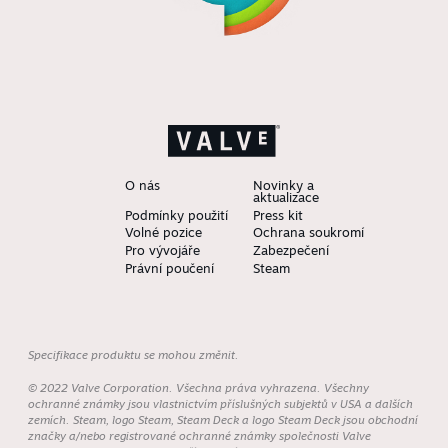
O nás
Novinky a
aktualizace
Podmínky použití
Press kit
Volné pozice
Ochrana soukromí
Pro vývojáře
Zabezpečení
Právní poučení
Steam
Specifikace produktu se mohou změnit.
© 2022 Valve Corporation. Všechna práva vyhrazena. Všechny
ochranné známky jsou vlastnictvím příslušných subjektů v USA a dalších
zemích. Steam, logo Steam, Steam Deck a logo Steam Deck jsou obchodní
značky a/nebo registrované ochranné známky společnosti Valve