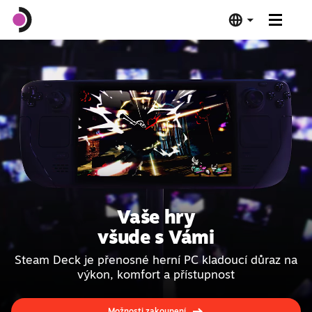
Steam Deck OLED
Steam Deck LCD
Dok
Software
Vaše hry
Kompatibilita
všude s Vámi
Steam Deck je přenosné herní PC kladoucí důraz na
Specifikace
výkon, komfort a přístupnost
Zakoupit
Možnosti zakoupení