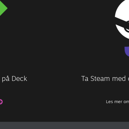
r på Deck
Ta Steam med d
Les mer o