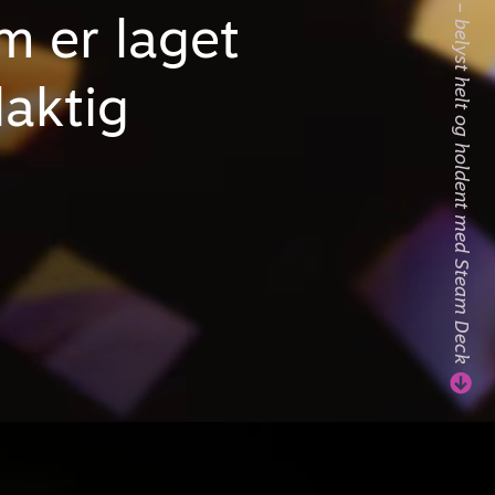
Se hele videoen – belyst helt og holdent med Steam Deck
m er laget
laktig