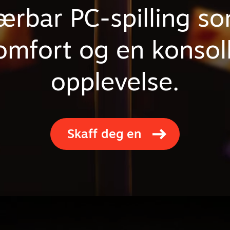
bærbar PC-spilling so
omfort og en konsol
opplevelse.
Skaff deg en