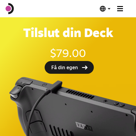
Steam Deck OLED
Tilslut din Deck
Steam Deck LCD
$79.00
Dock
Få din egen
Software
Deck Verified
Tekniske specifikationer
Køb nu