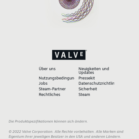
Über uns
Neuigkeiten und
Updates
Nutzungsbedingungen
Pressekit
Jobs
Datenschutzrichtlinien
Steam-Partner
Sicherheit
Rechtliches
Steam
Die Produktspezifikationen können sich ändern.
© 2022 Valve Corporation. Alle Rechte vorbehalten. Alle Marken sind
Eigentum ihrer jeweiligen Besitzer in den USA und anderen Ländern.