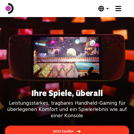
Steam Deck OLED
Steam Deck LCD
Dockingstation
Software
Ihre Spiele, überall
Verifiziert für das Steam Deck
Leistungsstarkes, tragbares Handheld-Gaming für
überlegenen Komfort und ein Spielerlebnis wie auf
Technische Details
einer Konsole
Jetzt kaufen
Jetzt kaufen