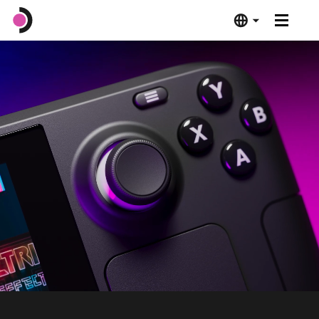
Steam Deck OLED
Steam Deck LCD
Dockingstation
Software
Verifiziert für das Steam Deck
Technische Details
Jetzt kaufen