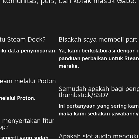
komunitas, pers, dan kotak masuk Gabe.
atu Steam Deck?
Bisakah saya membeli part
liki data penyimpanan
Ya, kami berkolaborasi dengan i
panduan perbaikan untuk Steam
mereka
.
eam melalui Proton
Semudah apakah bagi pen
thumbstick/SSD?
lalui Proton.
Ini pertanyaan yang sering kam
maka kami sediakan jawabanny
 menyertakan fitur
op?
Apakah slot audio menduku
eperti yang sudah