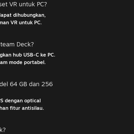
et VR untuk PC?
dapat dihubungkan,
man VR untuk PC.
Steam Deck?
ngkan hub USB-C ke PC.
lam mode portabel.
odel 64 GB dan 256
S dengan optical
n fitur antisilau.
k?