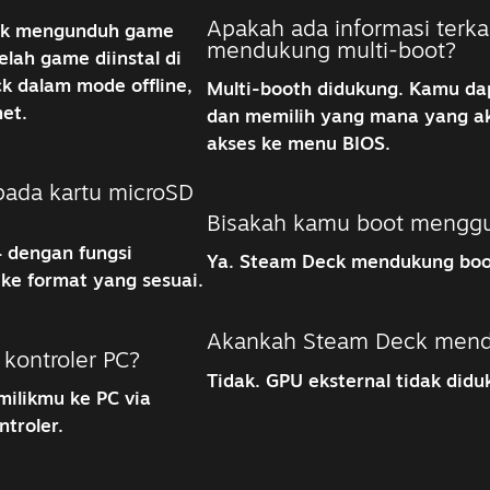
Apakah ada informasi terka
ntuk mengunduh game
mendukung multi-boot?
lah game diinstal di
k dalam mode offline,
Multi-booth didukung. Kamu dap
et.
dan memilih yang mana yang ak
akses ke menu BIOS.
pada kartu microSD
Bisakah kamu boot menggu
 dengan fungsi
Ya. Steam Deck mendukung boot
ke format yang sesuai.
Akankah Steam Deck mend
kontroler PC?
Tidak. GPU eksternal tidak did
ilikmu ke PC via
troler.