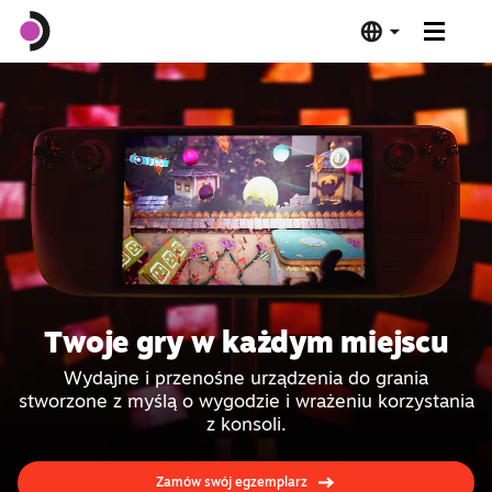
Steam Deck OLED
Steam Deck LCD
Stacja dokująca
Oprogramowanie
Twoje gry w każdym miejscu
Zgodność z Deckiem
Wydajne i przenośne urządzenia do grania
stworzone z myślą o wygodzie i wrażeniu korzystania
Specyfikacja techniczna
z konsoli.
Kup teraz
Zamów swój egzemplarz