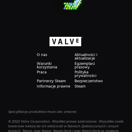
O nas
Aktualności i
aktualizacje
Warunki
Egzemplarz
korzystania
prasowy
Praca
Polityka
prywatności
Partnerzy Steam
Bezpieczeństwo
Informacje prawne
Steam
Specyfikacja produktów może ulec zmianie.
© 2022 Valve Corporation. Wszelkie prawa zastrzeżone. Wszystkie znaki
towarowe należą do ich właścicieli w Stanach Zjednoczonych i innych
krajach. Steam, logo Steam, Steam Deck i logo Steam Deck są znakami