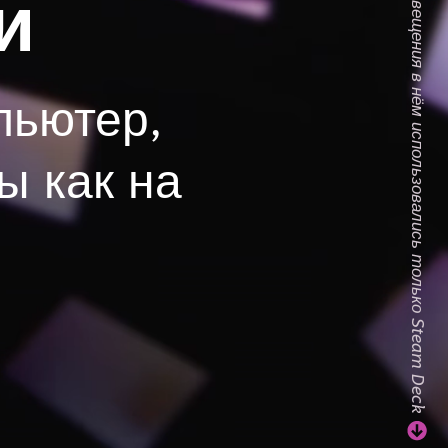
Смотрите видео — для освещения в нём использовались только Steam Deck
и
пьютер,
ы как на