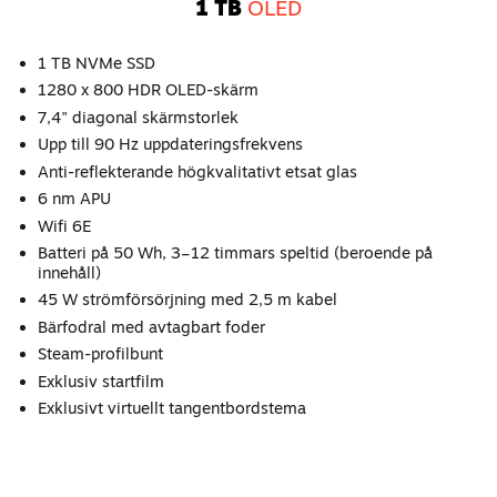
1 TB
OLED
1 TB NVMe SSD
1280 x 800 HDR OLED-skärm
7,4" diagonal skärmstorlek
Upp till 90 Hz uppdateringsfrekvens
Anti-reflekterande högkvalitativt etsat glas
6 nm APU
Wifi 6E
Batteri på 50 Wh, 3–12 timmars speltid (beroende på
innehåll)
45 W strömförsörjning med 2,5 m kabel
Bärfodral med avtagbart foder
Steam-profilbunt
Exklusiv startfilm
Exklusivt virtuellt tangentbordstema