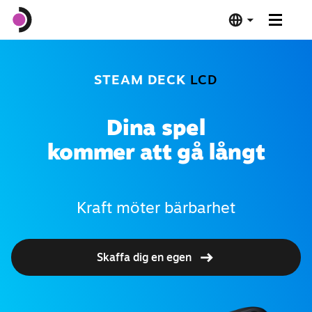
Steam Deck OLED
STEAM DECK
LCD
Steam Deck LCD
Dina spel
Dockningsstation
kommer att gå långt
Programvara
Kraft möter bärbarhet
Deck Verified
Skaffa dig en egen
Tekniska specifikationer
Köp nu