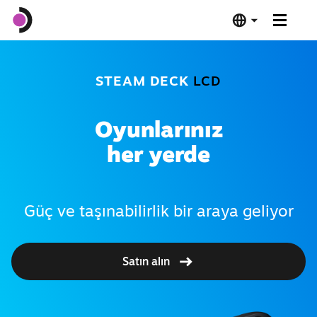
Steam Deck OLED
STEAM DECK
LCD
Steam Deck LCD
Oyunlarınız
Bağlantı İstasyonu
her yerde
Yazılım
Güç ve taşınabilirlik bir araya geliyor
Deck Verified
Satın alın
Teknik Özellikler
Hemen Satın Alın