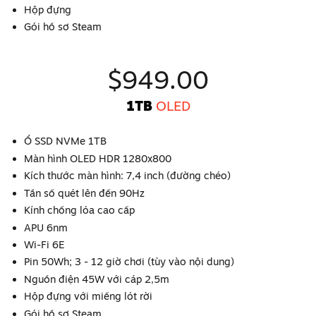
Hộp đựng
Gói hồ sơ Steam
$949.00
1TB
OLED
Ổ SSD NVMe 1TB
Màn hình OLED HDR 1280x800
Kích thước màn hình: 7,4 inch (đường chéo)
Tần số quét lên đến 90Hz
Kính chống lóa cao cấp
APU 6nm
Wi-Fi 6E
Pin 50Wh; 3 - 12 giờ chơi (tùy vào nội dung)
Nguồn điện 45W với cáp 2,5m
Hộp đựng với miếng lót rời
Gói hồ sơ Steam