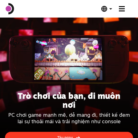
Steam Deck OLED
Steam Deck LCD
Đế cắm
Phần mềm
Trò chơi của bạn, đi muôn
Hợp chuẩn Deck
nơi
PC chơi game mạnh mẽ, dễ mang đi, thiết kế đem
Thông số kỹ thuật
lại sự thoải mái và trải nghiệm như console
Mua ngay
Tậu ngay