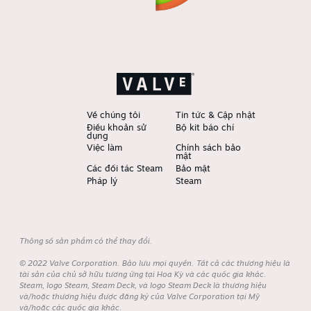
Về chúng tôi
Tin tức & Cập nhật
Điều khoản sử
Bộ kit báo chí
dụng
Việc làm
Chính sách bảo
mật
Các đối tác Steam
Bảo mật
Pháp lý
Steam
Thông số sản phẩm có thể thay đổi.
© 2022 Valve Corporation. Bảo lưu mọi quyền. Tất cả các thương hiệu là
tài sản của chủ sở hữu tương ứng tại Hoa Kỳ và các quốc gia khác.
Steam, logo Steam, Steam Deck, và logo Steam Deck là thương hiệu
và/hoặc thương hiệu được đăng ký của Valve Corporation tại Mỹ
và/hoặc các quốc gia khác.