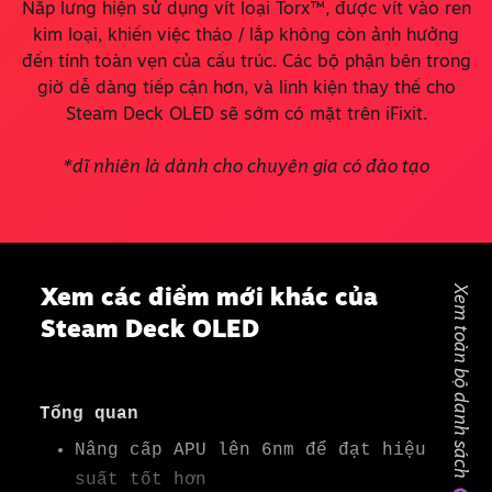
Nắp lưng hiện sử dụng vít loại Torx™, được vít vào ren
kim loại, khiến việc tháo / lắp không còn ảnh hưởng
đến tính toàn vẹn của cấu trúc. Các bộ phận bên trong
giờ dễ dàng tiếp cận hơn, và linh kiện thay thế cho
Steam Deck OLED sẽ sớm có mặt trên iFixit.
*dĩ nhiên là dành cho chuyên gia có đào tạo
Xem các điểm mới khác của
Xem toàn bộ danh sách
Steam Deck OLED
Nâng cấp APU lên 6nm để đạt hiệu
suất tốt hơn