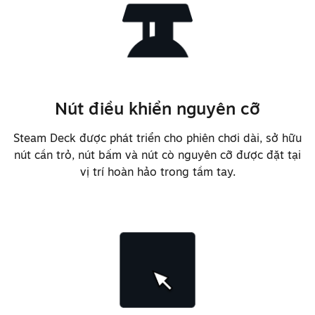
Cải thiện đáp tuyến tần số âm
trầm để có âm thanh tổng thể cân
bằng hơn
Nút điều khiển nguyên cỡ
Thêm hỗ trợ cho việc sử dụng mảng
micro tích hợp sẵn cùng lúc với
Steam Deck được phát triển cho phiên chơi dài, sở hữu
đầu cắm tai nghe 3,5mm
nút cần trỏ, nút bấm và nút cò nguyên cỡ được đặt tại
vị trí hoàn hảo trong tầm tay.
Điều chỉnh chất liệu và hình dạng
nắp cần trỏ cơ học để cầm chắc
tay hơn và tăng khả năng chống
bám bụi
Thay chất liệu cho thân cần trỏ
cơ học để cải thiện cảm giác