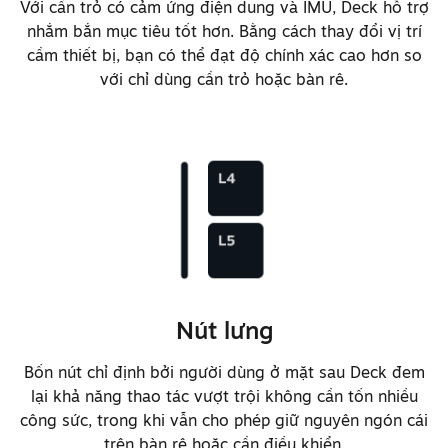
Với cần trỏ có cảm ứng điện dung và IMU, Deck hỗ trợ
Cải thiện dung lượng pin từ 40Wh
nhắm bắn mục tiêu tốt hơn. Bằng cách thay đổi vị trí
lên 50Wh
cầm thiết bị, bạn có thể đạt độ chính xác cao hơn so
với chỉ dùng cần trỏ hoặc bàn rê.
Tối ưu thành phần hóa học của pin
để sạc nhanh hơn, từ 20% lên 80%
chỉ trong 45 phút
Đổi đèn sạc LED sang WRGB
Thêm hỗ trợ đánh thức sau khi
"đập hộp" bằng ấn giữ lâu nút
nguồn thay vì cắm vào nguồn điện
AC
Điều chỉnh dây nguồn điện từ 1,5m
Nút lưng
sang 2,5m
Bốn nút chỉ định bởi người dùng ở mặt sau Deck đem
Thêm logo lên nguồn điện
lại khả năng thao tác vượt trội không cần tốn nhiều
công sức, trong khi vẫn cho phép giữ nguyên ngón cái
trên bàn rê hoặc cần điều khiển.