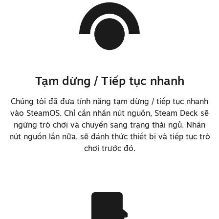
Dời switch nút đệm về bảng mạch
cần trỏ để dễ sửa hơn
Cải thiện việc sửa/thay màn hình
mà không cần phải gỡ nắp lưng
Tạm dừng / Tiếp tục nhanh
Chúng tôi đã đưa tính năng tạm dừng / tiếp tục nhanh
Cải thiện đáng kể firmware quản
vào SteamOS. Chỉ cần nhấn nút nguồn, Steam Deck sẽ
lý điện năng bộ nhớ
ngừng trò chơi và chuyển sang trạng thái ngủ. Nhấn
Thêm hỗ trợ sơ bộ cho BIOS và
nút nguồn lần nữa, sẽ đánh thức thiết bị và tiếp tục trò
chơi trước đó.
firmware EC mã nguồn mở
Giảm khoảng 30% thời gian vào lại
trò chơi