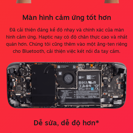
Màn hình cảm ứng tốt hơn
Đã cải thiện đáng kể độ nhạy và chính xác của màn
hình cảm ứng. Haptic nay có độ chân thực cao và nhất
quán hơn. Chúng tôi cũng thêm vào một ăng-ten riêng
cho Bluetooth, cải thiện việc kết nối đa tay cầm.
Dễ sửa, dễ độ hơn*