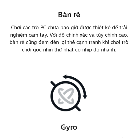
tương tác với vỏ nắp trước và
Bàn rê
giảm hao mòn
Cải thiện khả năng phát hiện cảm
Chơi các trò PC chưa bao giờ được thiết kế để trải
biến chạm cho cần trỏ cơ học
nghiệm cầm tay. Với độ chính xác và tùy chỉnh cao,
bàn rê cũng đem đến lợi thế cạnh tranh khi chơi trò
Cải thiện độ phản hồi và cảm giác
chơi góc nhìn thứ nhất có nhịp độ nhanh.
chạm cho cơ chế switch nút vai
Cải thiện tỷ lệ lực đẩy về và
tương tác đường chéo của D-pad
Thiết kế lại bàn rê để cải thiện
độ trung thực và nhận diện tín
hiệu tại rìa
Cải thiện đáng kể cảm giác và độ
chính xác của haptic bàn rê
Gyro