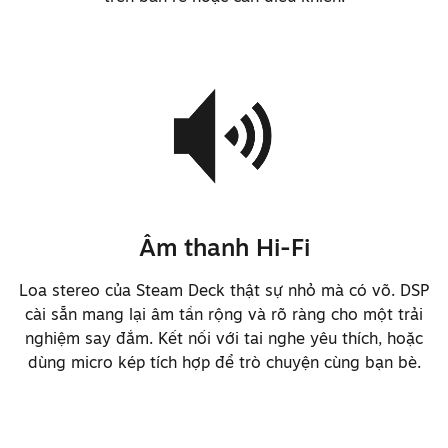
Giảm tổng khối lượng toàn máy
xuống còn ~640g, nhẹ hơn ~5% so
với Steam Deck thường
Vít mặt sau của máy giờ vặn vào
lỗ ren bằng kim loại
Điều chỉnh đầu vít mặt sau thành
loại Torx™, cũng như tinh chỉnh
vật liệu và hình học cho đầu vít
Âm thanh Hi-Fi
để giảm thiểu rủi ro bong tróc
Loa stereo của Steam Deck thật sự nhỏ mà có võ. DSP
Giảm số loại ốc vít được dùng
cài sẵn mang lại âm tần rộng và rõ ràng cho một trải
trên toàn bộ thiết bị
nghiệm say đắm. Kết nối với tai nghe yêu thích, hoặc
Giảm số bước cần thiết cho việc
dùng micro kép tích hợp để trò chuyện cùng bạn bè.
sửa chữa cơ bản
Cải thiện cơ chế switch nút đệm
để nhấn xuống ổn định hơn