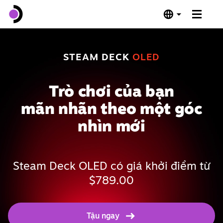
Steam Deck OLED
STEAM DECK
OLED
Steam Deck LCD
Trò chơi của bạn
Đế cắm
mãn nhãn theo một góc
nhìn mới
Phần mềm
Hợp chuẩn Deck
Steam Deck OLED có giá khởi điểm từ
$789.00
Thông số kỹ thuật
Tậu ngay
Mua ngay