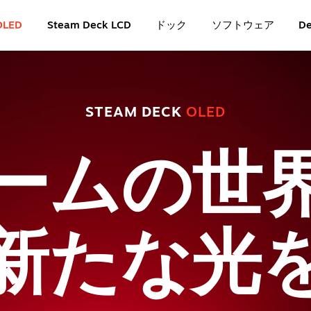
OLED
Steam Deck LCD
ドック
ソフトウェア
De
STEAM DECK
OLED
ームの世
新たな光