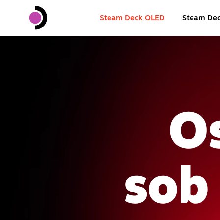
Steam Deck OLED
Steam De
Os
sob