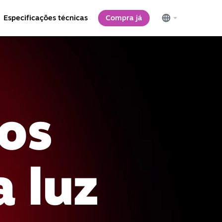
Especificações técnicas
Compra já
gos
 luz