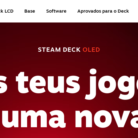
ck LCD
Base
Software
Aprovados para o Deck
STEAM DECK
OLED
 teus jo
 uma nova