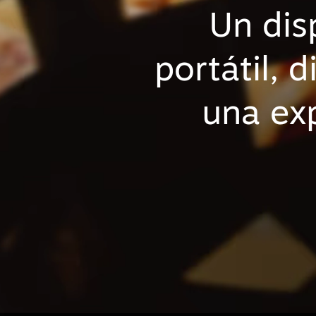
Un dis
portátil,
una exp