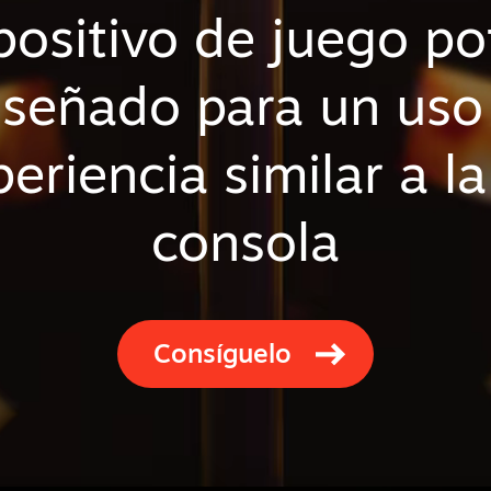
positivo de juego po
 diseñado para un us
eriencia similar a l
consola
Consíguelo