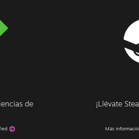
iencias de
¡Llévate Ste
fied
Más informació