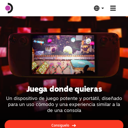
Steam Deck OLED
Steam Deck LCD
Estación de conexión
Software
Juega donde quieras
Deck Verified
Un dispositivo de juego potente y portátil, diseñado
para un uso cómodo y una experiencia similar a la
Especificaciones técnicas
de una consola
Comprar ahora
Consíguelo