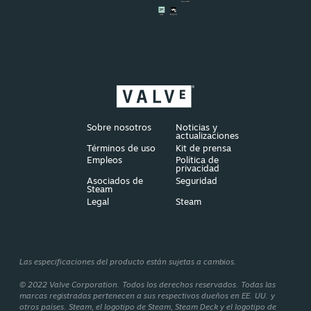
Sobre nosotros
Noticias y
actualizaciones
Términos de uso
Kit de prensa
Empleos
Política de
privacidad
Asociados de
Seguridad
Steam
Legal
Steam
Las especificaciones del producto están sujetas a cambios.
© 2022 Valve Corporation. Todos los derechos reservados. Todas las
marcas registradas pertenecen a sus respectivos dueños en EE. UU. y
otros países. Steam, el logotipo de Steam, Steam Deck y el logotipo de