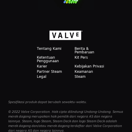
Tentang Kami
Berita &
Pembaruan
Ketentuan
Kit Pers
Penggunaan
Karier
Kebijakan Privasi
Partner Steam
Keamanan
Legal
Steam
Spesifikasi produk dapat berubah sewaktu-waktu.
© 2022 Valve Corporation. Hak cipta dilindungi Undang-Undang. Semua
merek dagang merupakan hak pemilik dari negara AS dan negara
lainnya. Steam, logo Steam, Steam Deck dan logo Steam Deck adalah
merek dagang dan/atau merek dagang terdaftar dari Valve Corporation
dari negara AS dan negara lainnya.