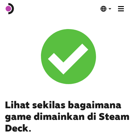
Steam Deck OLED
Steam Deck LCD
Dock
Software
Deck Verified
Lihat sekilas bagaimana
game dimainkan di Steam
Spesifikasi
Deck.
Beli Sekarang