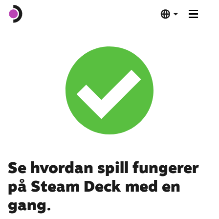
Steam Deck OLED
Steam Deck LCD
Dokkingstasjon
Programvare
Deck Verified
Se hvordan spill fungerer
på Steam Deck med en
Tekniske spesifikasjoner
gang.
Kjøp nå