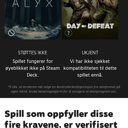
STØTTES IKKE
UKJENT
Spillet fungerer for
Vi har ikke sjekket
øyeblikket ikke på Steam
kompatibiliteten til dette
Deck.
spillet ennå.
*F.eks. at brukeren må velge en kontrollerkonfigurasjon fra samfunnet på
egen hånd, bruke berøringsskjerm for å navigere et startprogram osv.
Spill som oppfyller disse
fire kravene, er verifisert