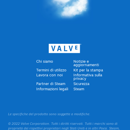
Chi siamo
Notizie e
aggiornamenti
Termini di utilizzo
Kit per la stampa
Lavora con noi
Informativa sulla
privacy
Partner di Steam
Sicurezza
Informazioni legali
Steam
Le specifiche del prodotto sono soggette a modifiche.
© 2022 Valve Corporation. Tutti i diritti riservati. Tutti i marchi sono di
proprietà dei rispettivi proprietari negli Stati Uniti e in altri Paesi. Steam,