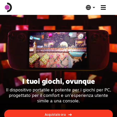
Steam Deck OLED
Steam Deck LCD
Dock
Software
I tuoi giochi, ovunque
Deck Verified
Il dispositivo portatile e potente per i giochi per PC,
progettato per il comfort e un'esperienza utente
Specifiche tecniche
simile a una console.
Acquista ora
Acquistalo ora