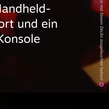
Handheld-
rt und ein
 Konsole