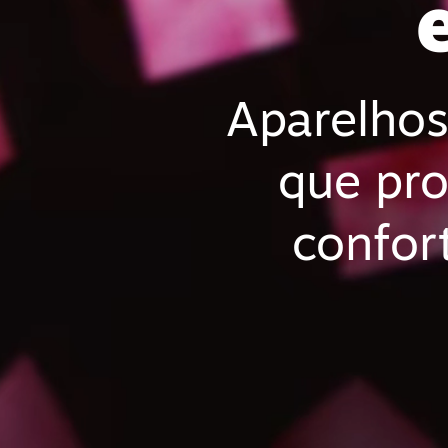
Aparelhos
que pr
confor