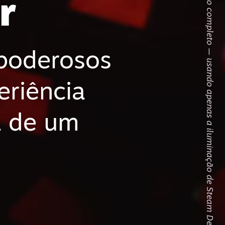
Confira o vídeo completo — usando apenas a iluminação de Steam Decks
r
 poderosos
riência
à de um