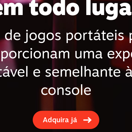
em todo luga
 de jogos portáteis
oporcionam uma expe
tável e semelhante 
console
Adquira já