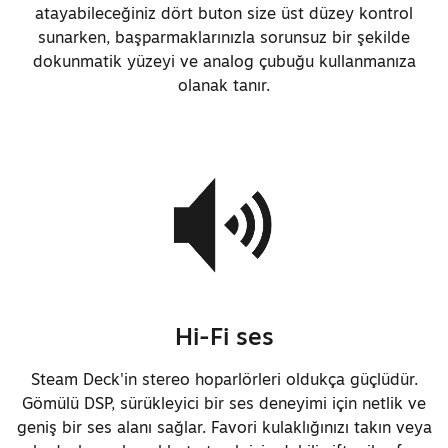
atayabileceğiniz dört buton size üst düzey kontrol
desteği eklendi
sunarken, başparmaklarınızla sorunsuz bir şekilde
Güç kablosunun uzunluğu 1,5 m'den
dokunmatik yüzeyi ve analog çubuğu kullanmanıza
olanak tanır.
2,5 m'ye çıkarıldı
Güç kaynağına logo eklendi
Toplam sistem ağırlığı yaklaşık
640 gram veya Steam Deck'ten
yaklaşık %5 daha az
Arka kapak vidaları artık metal
yuvalara vidalanıyor
Hi-Fi ses
Arka kapak vida başları Torx™
Steam Deck'in stereo hoparlörleri oldukça güçlüdür.
türüyle değiştirildi, ayrıca vida
Gömülü DSP, sürükleyici bir ses deneyimi için netlik ve
başlarındaki diğer malzeme ve
geniş bir ses alanı sağlar. Favori kulaklığınızı takın veya
geometri değişikleriyle aşınma