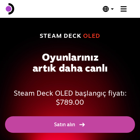
Steam Deck OLED
STEAM DECK
OLED
Steam Deck LCD
Oyunlarınız
Bağlantı İstasyonu
artık daha canlı
Yazılım
Steam Deck OLED başlangıç fiyatı:
Deck Verified
$789.00
Teknik Özellikler
Satın alın
Hemen Satın Alın