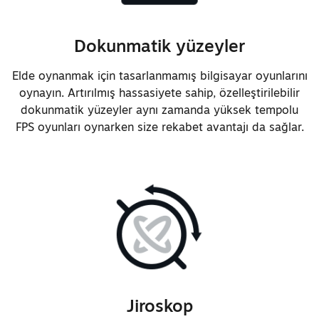
malzemesi, ön kapakla
etkileşimini iyileştirmek ve
Dokunmatik yüzeyler
aşınmayı azaltmak için
değiştirildi
Elde oynanmak için tasarlanmamış bilgisayar oyunlarını
Analog çubukların dokunma
oynayın. Artırılmış hassasiyete sahip, özelleştirilebilir
algılama güvenilirliği artırıldı
dokunmatik yüzeyler aynı zamanda yüksek tempolu
FPS oyunları oynarken size rekabet avantajı da sağlar.
Üst butonların geçiş
mekanizmasının tepki ve dokunma
hassasiyeti iyileştirildi
Yön butonlarının dokunsal geri
bildirim oranında ve çapraz
etkileşimlerinde değişiklikler
yapıldı
İyileştirilmiş doğruluk ve kenar
algılama için yeniden tasarlanmış
Jiroskop
dokunmatik yüzey