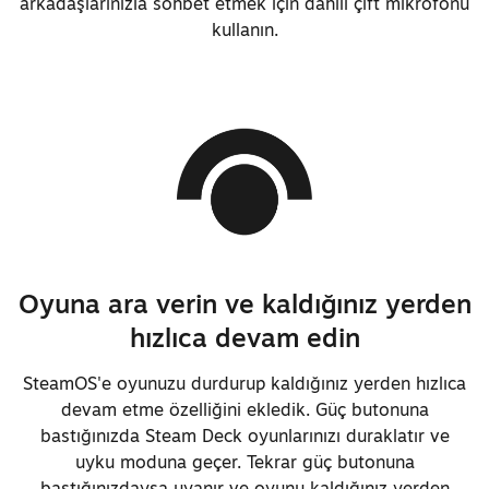
arkadaşlarınızla sohbet etmek için dahili çift mikrofonu
riski azalacak
kullanın.
Sistem genelinde farklı vida
sayısı azaltıldı
Genel onarımlar için artık daha
az aşama var
Üst buton mekanizması düşmelere
karşı güçlendirildi
Üst butonlar daha kolay onarım
için analog çubuk devre kartına
Oyuna ara verin ve kaldığınız yerden
alındı
hızlıca devam edin
Arka kapağın çıkarılmasını
SteamOS'e oyunuzu durdurup kaldığınız yerden hızlıca
gerektirmeyecek şekilde
devam etme özelliğini ekledik. Güç butonuna
geliştirilmiş ekran
bastığınızda Steam Deck oyunlarınızı duraklatır ve
onarımı/değiştirme
uyku moduna geçer. Tekrar güç butonuna
bastığınızdaysa uyanır ve oyunu kaldığınız yerden