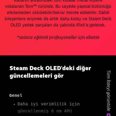
Kasanın arkasındaki tüm vidalar metal dişlere
vidalanan Torx™ türünde. Bu sayede yapısal bütünlüğü
etkilemeden sökülebilir/tekrar monte edilebilir. Dâhili
bileşenlere erişmek de artık daha kolay ve Steam Deck
OLED yedek parçaları da yakında iFixit'e gelecek.
*sadece eğitimli profesyoneller için elbette
Steam Deck OLED'deki diğer
Tüm listeyi görüntüle
güncellemeleri gör
Daha iyi verimlilik için
güncellenmiş 6 nm APU