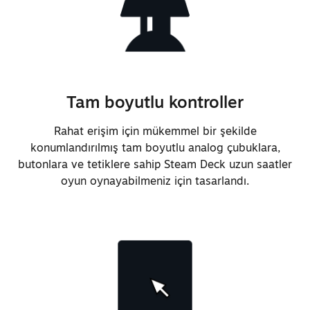
Genel olarak daha doğal bir ses
profili için geliştirilmiş bas
tepkisi
Tam boyutlu kontroller
Yerleşik mikrofon dizisinin 3,5
Rahat erişim için mükemmel bir şekilde
mm kulaklık girişiyle aynı anda
konumlandırılmış tam boyutlu analog çubuklara,
kullanılması için destek eklendi
butonlara ve tetiklere sahip Steam Deck uzun saatler
oyun oynayabilmeniz için tasarlandı.
Daha iyi kavrama sağlaması ve toz
birikmesini önlemek için analog
çubuğun üst malzemesi ve şeklinde
değişiklik yapıldı
Analog çubukların gövde