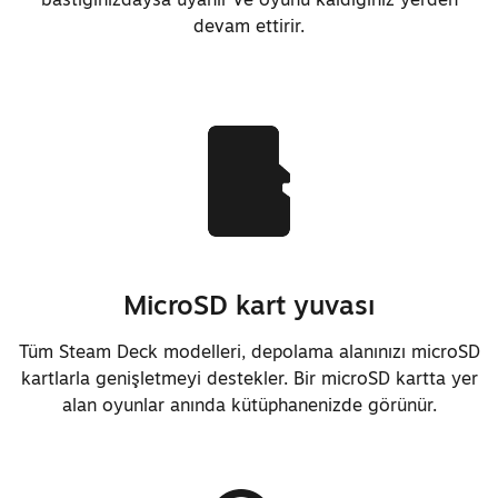
devam ettirir.
Büyük ölçüde geliştirilmiş bellek
güç yönetimi yazılımı
Açık kaynaklı BIOS ve EC yazılımı
için ön destek eklendi
Yaklaşık %30 daha hızlı devam
etme süresi
MicroSD kart yuvası
Tüm Steam Deck modelleri, depolama alanınızı microSD
kartlarla genişletmeyi destekler. Bir microSD kartta yer
alan oyunlar anında kütüphanenizde görünür.