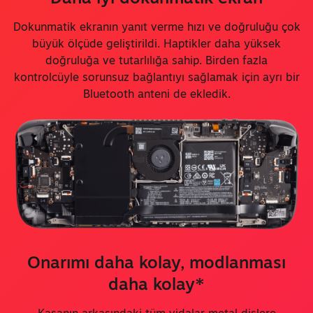
Dokunmatik ekranın yanıt verme hızı ve doğruluğu çok
büyük ölçüde geliştirildi. Haptikler daha yüksek
doğruluğa ve tutarlılığa sahip. Birden fazla
kontrolcüyle sorunsuz bağlantıyı sağlamak için ayrı bir
Bluetooth anteni de ekledik.
Onarımı daha kolay, modlanması
daha kolay*