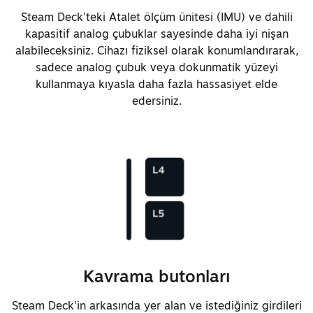
Steam Deck'teki Atalet ölçüm ünitesi (IMU) ve dahili
Büyük ölçüde geliştirilmiş
kapasitif analog çubuklar sayesinde daha iyi nişan
dokunmatik yüzey haptik
alabileceksiniz. Cihazı fiziksel olarak konumlandırarak,
hassasiyeti
sadece analog çubuk veya dokunmatik yüzeyi
kullanmaya kıyasla daha fazla hassasiyet elde
edersiniz.
Pil kapasitesi 40 Wh'dan 50 Wh'a
artırıldı
İyileştirilmiş pil kimyası
sayesinde 45 dakikada %20'den
%80'e hızlı şarj
Şarj LED'i WRGB olarak
değiştirildi
Kavrama butonları
Güç kablosu gerektirmek yerine,
kutudan çıkardıktan sonra güç
Steam Deck'in arkasında yer alan ve istediğiniz girdileri
düğmesine uzun basarak uyandırma