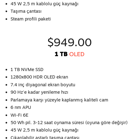
45 W 2,5 m kablolu güç kaynağı
Taşıma çantası
Steam profili paketi
$949.00
1 TB
OLED
1 TB NVMe SSD
1280x800 HDR OLED ekran
7.4 inç diyagonal ekran boyutu
90 Hz'e kadar yenileme hızı
Parlamaya karşı yüzeyle kaplanmış kaliteli cam
6 nm APU
Wi-Fi 6E
50 Wh pil. 3-12 saat oynama süresi (oyuna göre değişir)
45 W 2,5 m kablolu güç kaynağı
Çıkarılabilir astarlı taşıma çantası