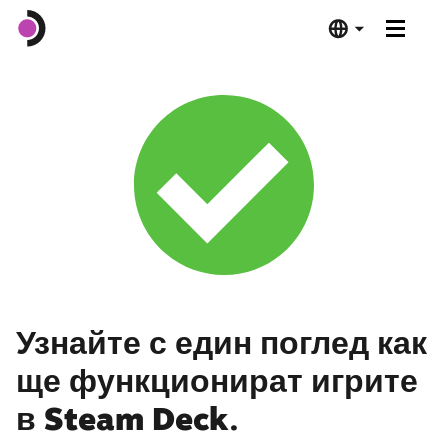
Steam Deck OLED
Steam Deck LCD
Док станция
Софтуер
Deck Verified
Узнайте с един поглед как
ще функционират игрите
Технически спецификации
в Steam Deck.
Купуване сега