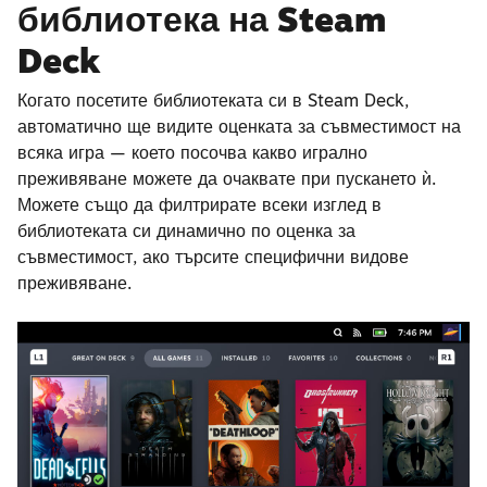
библиотека на Steam
Deck
Когато посетите библиотеката си в Steam Deck,
автоматично ще видите оценката за съвместимост на
всяка игра — което посочва какво игрално
преживяване можете да очаквате при пускането ѝ.
Можете също да филтрирате всеки изглед в
библиотеката си динамично по оценка за
съвместимост, ако търсите специфични видове
преживяване.