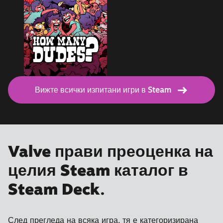
Вижте всички изпитани игри в Steam
Valve прави преоценка на
целия Steam каталог в
Steam Deck.
След прегледа на всяка игра, тя е категоризирана