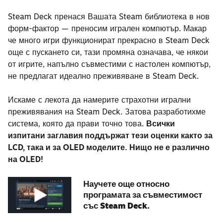
Steam Deck пренася Вашата Steam библиотека в нов
форм-фактор — преносим игрален компютър. Макар
че много игри функционират прекрасно в Steam Deck
още с пускането си, тази промяна означава, че някои
от игрите, напълно съвместими с настолен компютър,
не предлагат идеално преживяване в Steam Deck.
Искаме с лекота да намерите страхотни игрални
преживявания на Steam Deck. Затова разработихме
система, която да прави точно това.
Всички
изпитани заглавия поддържат тези оценки както за
LCD, така и за OLED моделите. Нищо не е различно
на OLED!
Научете още относно
програмата за съвместимост
със Steam Deck.