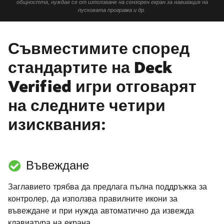
общността, нуждае се от използване на сензорен екран за навигация на
пусковата програма и др.
Съвместимите според
стандартите на Deck
Verified игри отговарят
на следните четири
изисквания:
Въвеждане
Заглавието трябва да предлага пълна поддръжка за
контролер, да използва правилните икони за
въвеждане и при нужда автоматично да извежда
клавиатура на екрана.