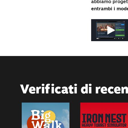
abbiamo proget
entrambi i mod
Verificati di rece