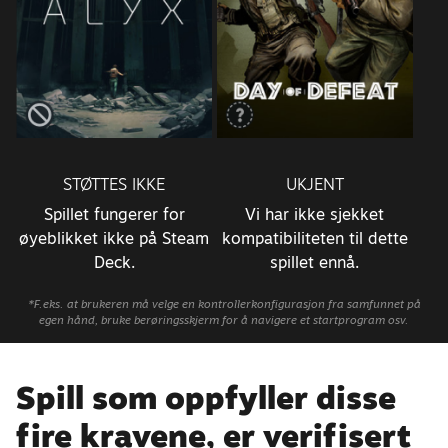
STØTTES IKKE
UKJENT
Spillet fungerer for
Vi har ikke sjekket
øyeblikket ikke på Steam
kompatibiliteten til dette
Deck.
spillet ennå.
*F.eks. at brukeren må velge en kontrollerkonfigurasjon fra samfunnet på
egen hånd, bruke berøringsskjerm for å navigere et startprogram osv.
Spill som oppfyller disse
fire kravene, er verifisert