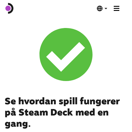
Steam Deck OLED
Steam Deck LCD
Dokkingstasjon
Programvare
Deck Verified
Se hvordan spill fungerer
på Steam Deck med en
Tekniske spesifikasjoner
gang.
Kjøp nå