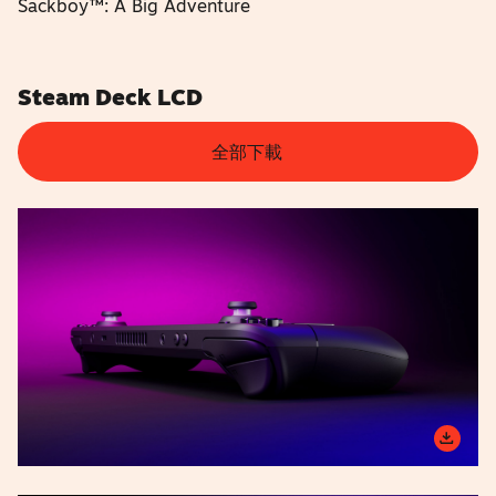
Sackboy™: A Big Adventure
Steam Deck LCD
全部下載