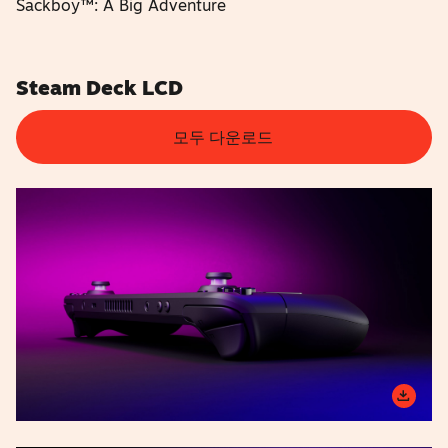
Sackboy™: A Big Adventure
Steam Deck LCD
모두 다운로드