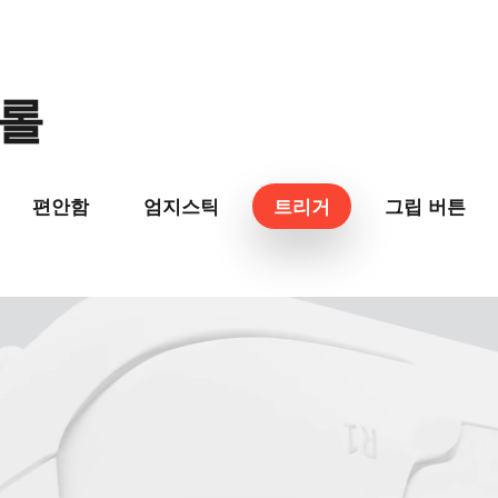
트롤
편안함
엄지스틱
트리거
그립 버튼