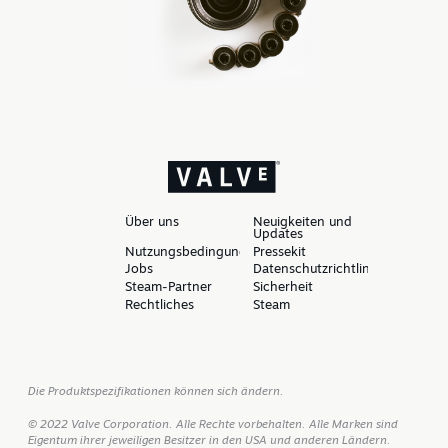
Über uns
Neuigkeiten und
Updates
Nutzungsbedingungen
Pressekit
Jobs
Datenschutzrichtlinien
Steam-Partner
Sicherheit
Rechtliches
Steam
Die Produktspezifikationen können sich ändern.
© 2022 Valve Corporation. Alle Rechte vorbehalten. Alle Marken sind
Eigentum ihrer jeweiligen Besitzer in den USA und anderen Ländern.