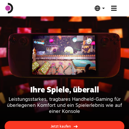
Steam Deck OLED
Steam Deck LCD
Dockingstation
Software
Ihre Spiele, überall
Verifiziert für das Steam Deck
Leistungsstarkes, tragbares Handheld-Gaming für
überlegenen Komfort und ein Spielerlebnis wie auf
Technische Details
einer Konsole
Jetzt kaufen
Jetzt kaufen