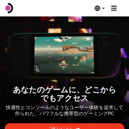
Steam Deck OLED
Steam Deck LCD
ドック
ソフトウェア
あなたのゲームに、どこから
Deck Verified
でもアクセス
快適性とコンソールのようなユーザー体験を追求して
技術仕様
作られた、パワフルな携帯型のゲーミングPC
今すぐ購入
ご購入はこちら