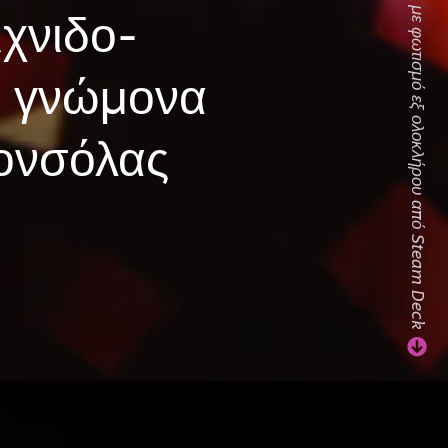
Δείτε το βίντεο, με φωτισμό εξ ολοκλήρου από Steam Deck
χνιδο-
ε γνώμονα
κονσόλας