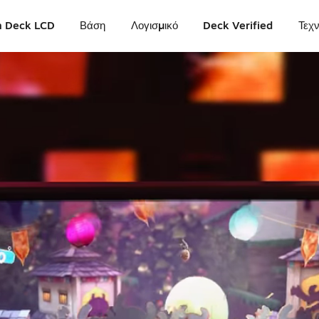
 Deck LCD
Βάση
Λογισμικό
Deck Verified
Τεχ