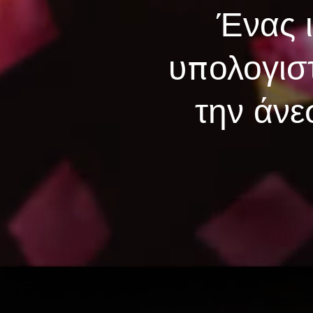
Ένας 
υπολογισ
την άνε