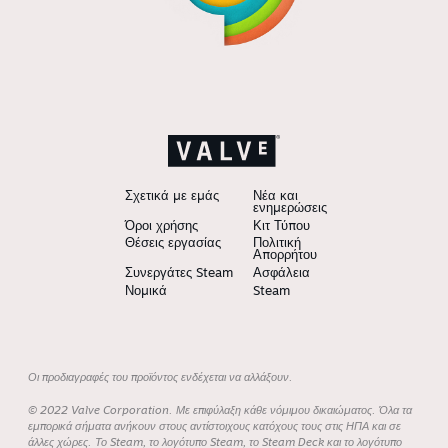
Σχετικά με εμάς
Νέα και
ενημερώσεις
Όροι χρήσης
Κιτ Τύπου
Θέσεις εργασίας
Πολιτική
Απορρήτου
Συνεργάτες Steam
Ασφάλεια
Νομικά
Steam
Οι προδιαγραφές του προϊόντος ενδέχεται να αλλάξουν.
© 2022 Valve Corporation. Με επιφύλαξη κάθε νόμιμου δικαιώματος. Όλα τα
εμπορικά σήματα ανήκουν στους αντίστοιχους κατόχους τους στις ΗΠΑ και σε
άλλες χώρες. Το Steam, το λογότυπο Steam, το Steam Deck και το λογότυπο