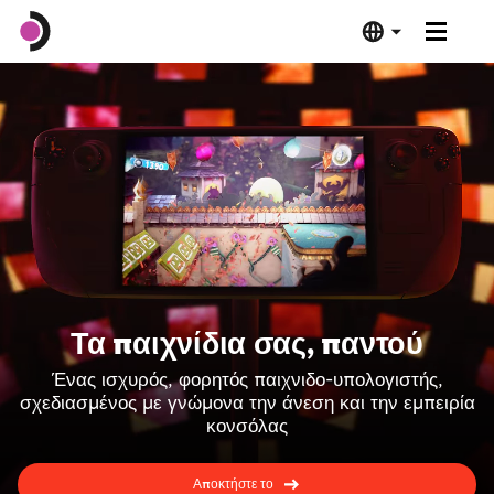
Steam Deck OLED
Steam Deck LCD
Βάση
Λογισμικό
Τα παιχνίδια σας, παντού
Deck Verified
Ένας ισχυρός, φορητός παιχνιδο-υπολογιστής,
σχεδιασμένος με γνώμονα την άνεση και την εμπειρία
Τεχνικές προδιαγραφές
κονσόλας
Αγοράστε το τώρα
Αποκτήστε το