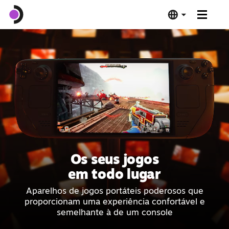
Steam Deck OLED
Steam Deck LCD
Base
Software
Os seus jogos
Aprovados no Deck
em todo lugar
Aparelhos de jogos portáteis poderosos que
Especificações
proporcionam uma experiência confortável e
semelhante à de um console
Compre já