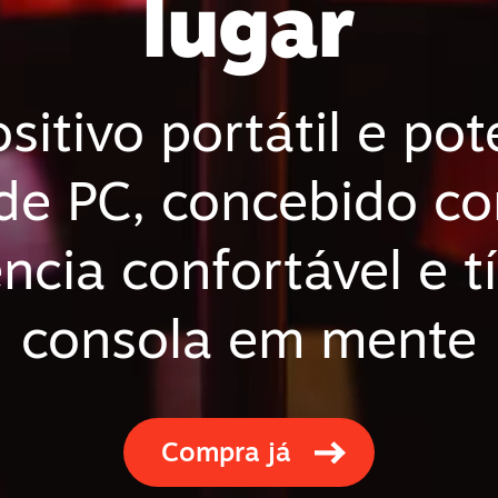
lugar
sitivo portátil e pot
 de PC, concebido c
ncia confortável e t
consola em mente
Compra já