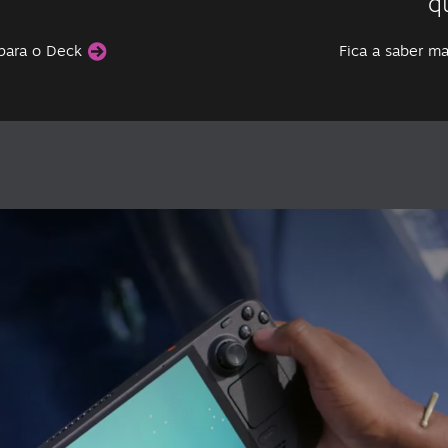
q
 para o Deck
Fica a saber m