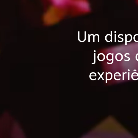
Um dispo
jogos
experiê