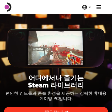
Steam Deck OLED
Steam Deck LCD
도킹 스테이션
소프트웨어
어디에서나 즐기는
Deck Verified
Steam 라이브러리
편안한 컨트롤과 콘솔 환경을 제공하는 강력한 휴대용
제품 사양
게이밍 PC입니다.
지금 구매하기
지금 구매하기!