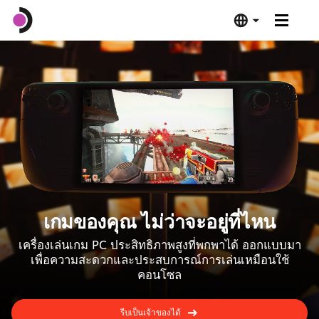
Steam Deck OLED
Steam Deck LCD
แท่นเชื่อมต่อ
ซอฟต์แวร์
เกมของคุณ ไม่ว่าจะอยู่ที่ไหน
Deck Verified
เครื่องเล่นเกม PC ประสิทธิภาพสูงที่พกพาได้ ออกแบบมา
เพื่อความสะดวกและประสบการณ์การเล่นเหมือนใช้
ข้อมูลจำเพาะด้านเทคนิค
คอนโซล
ซื้อเลย
รีบเป็นเจ้าของได้