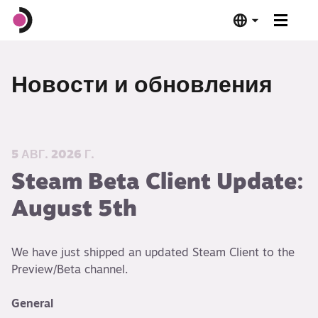
Steam Deck OLED
Новости и обновления
Steam Deck LCD
Док-станция
5 АВГ. 2026 Г.
Steam Beta Client Update:
ПО
August 5th
Проверено на Deck
We have just shipped an updated Steam Client to the
Характеристики
Preview/Beta channel.
General
Купить